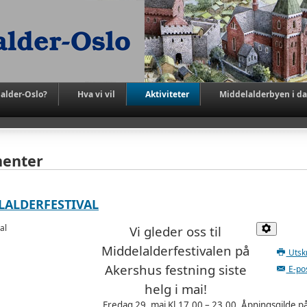
alder-Oslo?
Hva vi vil
Aktiviteter
Middelalderbyen i d
menter
ELALDERFESTIVAL
Vi gleder oss til
Middelalderfestivalen på
Utskr
Akershus festning siste
E-po
helg i mai!
Fredag 29. mai Kl.17.00 – 23.00. Åpningsgilde p