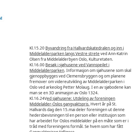
AI
Kl.15.20
Byvandring fra Hallvardskatedralen og inn i
Middelalderparken langs Vestre strete
ved Ann-Katrin
Olsen fra Middelalderbyen Oslo, Kulturetaten.
Kl.16.00
Besøk i sjøhusene ved Vannspeilet i
Middelalderparken
. Informasjon om sjøhusene som skal
gjenoppbygges ved Clemensbryggen og om planene
fremover om videreutvikling av Middelalderparken i
Oslo ved arkeolog Petter Molaug. I en av sjøbodene kan
man se en 3D animasjon av Oslo 1324.
Kl.16.24V
ed sjøhusene:
Utdeling av
foreningen
Middelalder-Oslos gangvaktspris
.
Hvert år på St.
Hallvards dag den 15.mai deler foreningen ut denne
hedersbevisningen til en person eller institusjon som
har arbeidet for Oslos middelalder på en måte som er i
tråd med foreningens formål. Se hvem som har fått