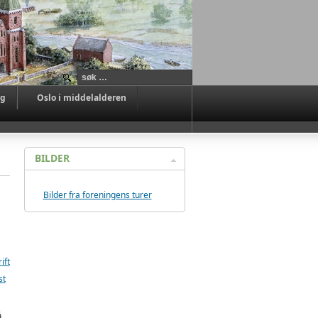
ag
Oslo i middelalderen
BILDER
Bilder fra foreningens turer
ift
st
å