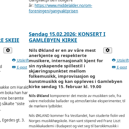
Gangvaktprisen tidligere
år:
https://www.middelalder.no/om-
foreningen/gangvaktprisen
Søndag 15.02.2026: KONSERT I
E SKEIE
GAMLEBYEN KIRKE
Nils Økland er en av våre mest
anerkjente og respekterte
musikere, internasjonalt kjent for
Utskrift
Utskrift
sin nyskapende spillestil i
ld
E-post
E-post
skjæringspunktet mellom
r
folkemusikk, improvisasjon og
kunstmusikk og kan oppleves i Gamlebyen
kirke søndag 15. februar kl. 19.00
nakke om Harald
om boka han har
Nils Økland
komponerer det meste av musikken selv, fra
enne berømte
vakre melodiske ballader og atmosfæriske eksperimenter, til
 såkalte "siste
de mørkere lydbilder.
.
Nils ØKLAND kommer fra Vestlandet, han studerte fiolin ved
 Egedes gt. 3.
Norges musikkhøgskole. Han vant stipend ved Franz Liszt
musikkakademi i Budapest og viet seg til barokkmusikk i