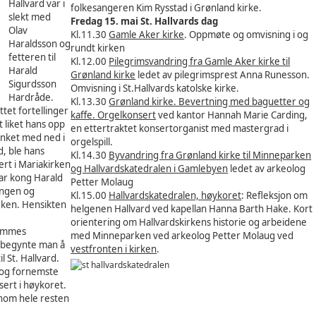
Hallvard var i
folkesangeren Kim Rysstad i Grønland kirke.
slekt med
Fredag 15. mai St. Hallvards dag
Olav
Kl.11.30
Gamle Aker kirke
. Oppmøte og omvisning i og
Haraldsson og
rundt kirken
fetteren til
Kl.12.00
Pilegrimsvandring fra Gamle Aker kirke til
Harald
Grønland kirke
ledet av pilegrimsprest Anna Runesson.
Sigurdsson
Omvisning i St.Hallvards katolske kirke.
Hardråde.
Kl.13.30
Grønland kirke. Bevertning med baguetter og
ttet fortellinger
kaffe. Orgelkonsert
ved kantor Hannah Marie Carding,
t liket hans opp
en ettertraktet konsertorganist med mastergrad i
enket med ned i
orgelspill.
d, ble hans
Kl.14.30
Byvandring fra Grønland kirke til Minneparken
sert i Mariakirken
og Hallvardskatedralen i Gamlebyen
ledet av arkeolog
var kong Harald
Petter Molaug
ingen og
Kl.15.00
Hallvardskatedralen,
høykoret
: Refleksjon om
rken. Hensikten
helgenen Hallvard ved kapellan Hanna Barth Hake. Kort
orientering om Hallvardskirkens historie og arbeidene
edømmes
med Minneparken ved arkeolog Petter Molaug ved
, begynte man å
vestfronten i kirken
.
 St. Hallvard.
 og fornemste
ssert i høykoret.
nnom hele resten