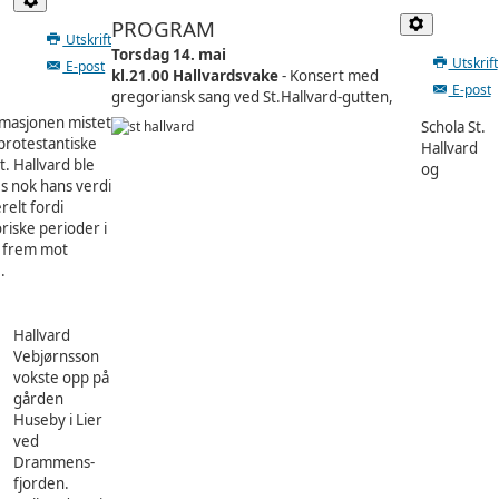
PROGRAM
Utskrift
Torsdag 14. mai
Utskrift
E-post
k
l.21.00
Hallvardsvake
-
Konsert med
E-post
gregoriansk sang ved St.Hallvard-gutten,
ormasjonen mistet
Schola St.
 protestantiske
Hallvard
t. Hallvard ble
og
es nok hans verdi
relt fordi
oriske perioder i
g frem mot
.
Hallvard
Vebjørnsson
vokste opp på
gården
Huseby i Lier
ved
Drammens-
fjorden.