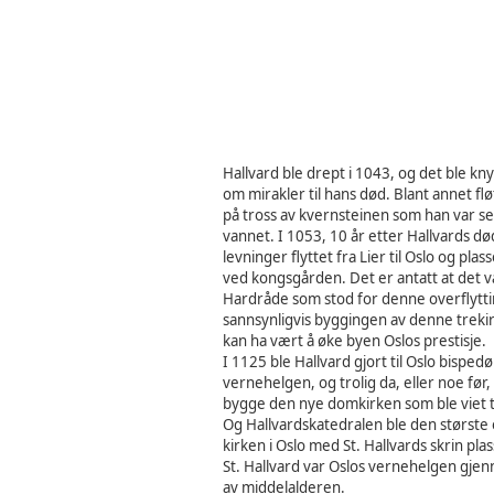
Hallvard ble
drept i 1043, og det ble kny
om mirakler til hans død. Blant annet flø
på tross av kvernsteinen som han var s
vannet. I 1053, 10 år etter Hallvards dø
levninger flyttet fra Lier til Oslo og plas
ved kongsgården. Det er antatt at det 
Hardråde som stod for denne overflytt
sannsynligvis byggingen av denne treki
kan ha vært å øke byen Oslos prestisje.
I 1125 ble Hallvard gjort til Oslo bisp
vernehelgen, og trolig da, eller noe før
bygge den nye domkirken som ble viet til
Og Hallvardskatedralen ble den største
kirken i Oslo med St. Hallvards skrin pla
St. Hallvard var Oslos vernehelgen gje
av middelalderen.