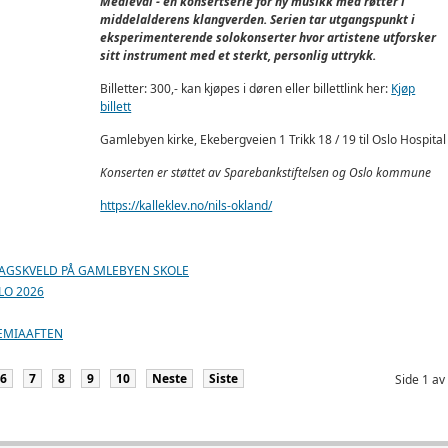
Medieval - en konsertserie for ny musikk med røtter i
middelalderens klangverden. Serien tar utgangspunkt i
eksperimenterende solokonserter hvor artistene utforsker
sitt instrument med et sterkt, personlig uttrykk.
Billetter: 300,- kan kjøpes i døren eller billettlink her:
Kjøp
billett
Gamlebyen kirke, Ekebergveien 1 Trikk 18 / 19 til Oslo Hospital
Konserten er støttet av Sparebankstiftelsen og Oslo kommune
https://kalleklev.no/nils-okland/
EDRAGSKVELD PÅ GAMLEBYEN SKOLE
LO 2026
UFEMIAAFTEN
6
7
8
9
10
Neste
Siste
Side 1 av