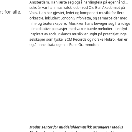
Amsterdam. Han lærte seg også hardingfela på egenhånd. I
seks år var han musikalsk leder ved Ole Bull Akademiet på
 for alle.
Voss. Han har gjestet, ledet og komponert musikk for flere
orkestre, inkludert London Sinfonietta, og samarbeider med
film- og teaterskapere. Musikken hans beveger seg fra rolige
til meditative passasjer med vakre buede melodier til en lyd
inspirert av rock. Øklands musikk er utgitt på prestisjetunge
selskaper som tyske ECM Records og norske Hubro. Han er
og å finne i katalogen til Rune Grammofon.
Modus senter for middelaldermusikk arrangerer Modus