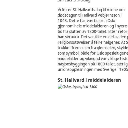
av Petter B. Molaug
Vi feirer St. Hallvards dag til minne om
dødsdagen til Hallvard Vebjørnsson i
1043. Dette har vært gjort i Oslo
gjennom hele middelalderen og i nyere
tid fra slutten av 1800-tallet. Etter ref
han sin aura. Det var ikke en del av den
religionsutøvelsen å feire helgener. At S
trukket frem igjen fra glemselen, skyld
som symbol, både for Oslo spesielt gene
middelalder og vikingtid var viktige hist
nasjonsbyggingen på 1800-tallet, særli
unionsoppløsningen med Sverige i 1905
St. Hallvard i middelalderen