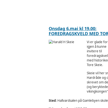
Onsdag 6.mai kl 19.00:
FOREDRAGSKVELD MED TOR
Vi er glade for
igjen å kunne
invitere til
foredragskve
med
historike
Tore Skeie.
Skeie vil her
s
Hardråde og 
skrevet om d
(og beryktede)
vikingkongen"
Sted:
Hallvardsalen på Gamlebyen skole,