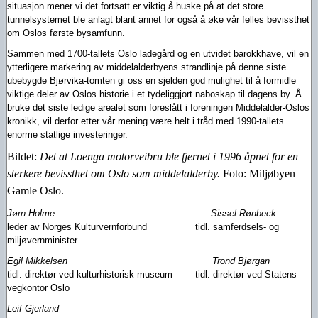
situasjon mener vi det fortsatt er viktig å huske på at det store
tunnelsystemet ble anlagt blant annet for også å øke vår felles bevissthet
om Oslos første bysamfunn.
Sammen med 1700-tallets Oslo ladegård og en utvidet barokkhave, vil en
ytterligere markering av middelalderbyens strandlinje på denne siste
ubebygde Bjørvika-tomten gi oss en sjelden god mulighet til å formidle
viktige deler av Oslos historie i et tydeliggjort naboskap til dagens by. Å
bruke det siste ledige arealet som foreslått i foreningen Middelalder-Oslos
kronikk, vil derfor etter vår mening være helt i tråd med 1990-tallets
enorme statlige investeringer.
Bildet:
Det at Loenga motorveibru ble fjernet i 1996 åpnet for en
sterkere bevissthet om Oslo som middelalderby.
Foto: Miljøbyen
Gamle Oslo.
Jørn Holme
Sissel Rønbeck
leder av Norges Kulturvernforbund
tidl. samferdsels- og
miljøvernminister
Egil Mikkelsen
Trond Bjørgan
tidl. direktør ved kulturhistorisk museum
tidl. direktør ved Statens
vegkontor Oslo
Leif Gjerland