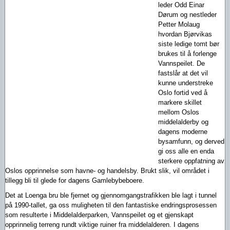
leder Odd Einar
Dørum og nestleder
Petter Molaug
hvordan Bjørvikas
siste ledige tomt bør
brukes til å forlenge
Vannspeilet. De
fastslår at det vil
kunne understreke
Oslo fortid ved å
markere skillet
mellom Oslos
middelalderby og
dagens moderne
bysamfunn, og derved
gi oss alle en enda
sterkere oppfatning av
Oslos opprinnelse som havne- og handelsby. Brukt slik, vil området i
tillegg bli til glede for dagens Gamlebybeboere.
Det at Loenga bru ble fjernet og gjennomgangstrafikken ble lagt i tunnel
på 1990-tallet, ga oss muligheten til den fantastiske endringsprosessen
som resulterte i Middelalderparken, Vannspeilet og et gjenskapt
opprinnelig terreng rundt viktige ruiner fra middelalderen. I dagens