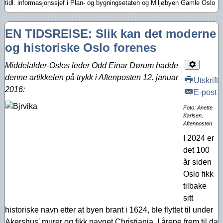
tidl. informasjonssjef i Plan- og bygningsetaten og Miljøbyen Gamle Oslo
EN TIDSREISE: Slik kan det moderne
og historiske Oslo forenes
Middelalder-Oslos leder Odd Einar Dørum hadde
denne artikkelen på trykk i Aftenposten 12. januar
Utskrift
2016:
E-post
Foto: Anette
Karlsen,
Aftenposten
I 2024 er
det 100
år siden
Oslo fikk
tilbake
sitt
historiske navn etter at byen brant i 1624, ble flyttet til under
Akershus' murer og fikk navnet Christiania. I årene frem til da