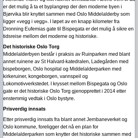
er det mulig å ta et byplangrep der den moderne byen i
Bjørvika blir knyttet sammen med Oslo Middelalderby som
ligger «vegg i vegg». I løpet av en knapp kilometer fra
Dronning Eufemias gate til Bispegata er det mulig å sikre en
tidsreise mellom det moderne og historiske.
Det historiske Oslo Torg
Middelalderbyen består i praksis av Ruinparken med blant
annet ruinene av St Halvard-katedralen, Ladegården med
bispeborgen, Oslo hospital og Middelalderparken med
kirkeruiner, kongeborgen, vannspeil og
Lokomotivverkstedet. I krysset mellom Bispegata og Oslo
gate er det historiske Oslo Torg gjenopprettet i 2014 etter
enstemmig vedtak i Oslo bystyre.
Prisverdig innsats
Etter prisverdig innsats fra blant annet Jernbaneverket og
Oslo kommune, foreligger det nå en plan for
Middelalderparken som knytter det historiske sammen med