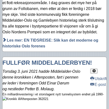
et flott rekreasjonsområde. I dag graves det mye her på
grunn av Follobanen, men etter at den er ferdig i 2018 bør
mye skje. Ved siste kommunevalg fikk foreningene
Middelalder-Oslo og Gamlebyen historielag sterk tilslutning
fra alle toppene i bystyrepartiene til visjonen vår om å gi
Oslo Nordens Pompeii som en integrert del av bybildet.
Les mer: EN TIDSREISE: Slik kan det moderne og
historiske Oslo forenes
FULLFØR MIDDELALDERBYEN!
Torsdag 3. juni 2021 hadde Middelalder-Oslo
denne kronikken i
Aftenposten, ført i pennen
Utskrift
av
leder i foreningen
Odd Einar Dørum
E-post
og
nestleder
Petter B. Molaug.
En milli
ardinvestering i et storslagent nytt tunnelsystem endret på 1990-