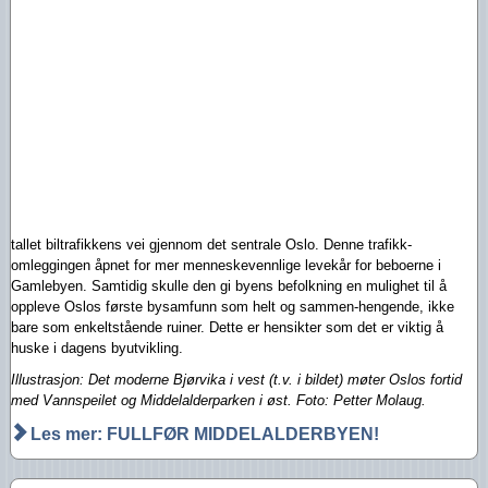
tallet biltrafikkens vei gjennom det sentrale Oslo. Denne trafikk-
omleggingen åpnet for mer menneskevennlige levekår for beboerne i
Gamlebyen.
Samtidig skulle den gi byens befolkning en mulighet til å
oppleve Oslos første bysamfunn som helt og sammen-hengende, ikke
bare som enkeltstående ruiner. Dette er hensikter som det er viktig å
huske i dagens byutvikling.
Illustrasjon:
Det moderne Bjørvika i vest (t.v. i bildet) møter Oslos fortid
med Vannspeilet og Middelalderparken i øst. Foto: Petter Molaug.
Les mer: FULLFØR MIDDELALDERBYEN!