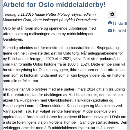
Arbeid for Oslo middelalderby!
Torsdag 5.11.2015 hadde Petter Molaug, styremedlem i
Middelalder-Oslo, dette innlegget på trykk i Dagsavisen:
Utskrift
Oslo by står foran store og spennende utfordringer med
E-post
utformingen og realiseringen av en ny middelalderpark i
Gamlebyen.
Samtidig arbeides det for minske bil- og busstrafikken i Bispegata og
fjerne den helt i øverste del, øst for Oslo torg. Når anleggsarbeidene for
ny Follobane er ferdige, i 2020 eller 2021, vil vi få et stort parkområde
som kan formidle Oslos historie fra år 1000 til 1624. Dette er noe som vil
ha stor betydning for Oslos innbyggere, ikke bare som en flott attraksjon,
men som et historisk fundament som vi kan bygge videre på, en historie
som alle er felles om.
Heldigvis har Oslo bystyre med alle partier i mars 2014 gitt sin tilslutning
til Kulturetatens plan for utviklingen av Middelalderbeltet, den historiske
aksen fra Ruinparken med Olavsklosteret, Hallvardskatedralen og
Bispeborgen i nord til Clemenskirken, Kongeborgen og Mariakirken ved
Vannspeilet i sør. Før valget sendte foreningen Middelalder-Oslo en
oppfordring til førstekandidatene for partiene til kommunevalget i Oslo om
å støtte foreningens visjon Nordens Pompeii. Samtlige støttet denne. Den
vektlegger arbeidet med å få middelalderens bystruktur til å kunne