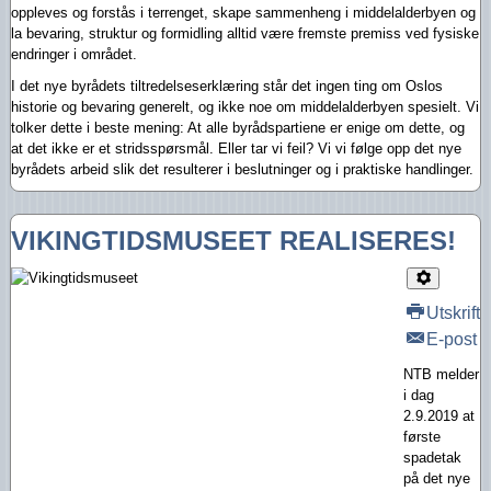
oppleves og forstås i terrenget, skape sammenheng i middelalderbyen og
la bevaring, struktur og formidling alltid være fremste premiss ved fysiske
endringer i området.
I det nye byrådets tiltredelseserklæring står det ingen ting om Oslos
historie og bevaring generelt, og ikke noe om middelalderbyen spesielt. Vi
tolker dette i beste mening: At alle byrådspartiene er enige om dette, og
at det ikke er et stridsspørsmål. Eller tar vi feil? Vi vi følge opp det nye
byrådets arbeid slik det resulterer i beslutninger og i praktiske handlinger.
VIKINGTIDSMUSEET REALISERES!
Utskrift
E-post
NTB melder
i dag
2.9.2019 at
første
spadetak
på det nye