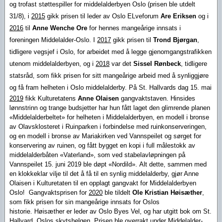
og trofast støttespiller for middelalderbyen Oslo (prisen ble utdelt
31/8)
, i
2015
gikk prisen til leder av Oslo ELveforum
Are Eriksen
og i
2016
til
Anne Wenche Ore
for hennes mangeårige innsats i
foreningen Middelalder-Oslo. I
2017
gikk prisen til
Trond Bjørgan
,
tidligere vegsjef i Oslo, for arbeidet med å legge gjenomgangstrafikken
utenom middelalderbyen, og i
2018
var det
Sissel Rønbeck
, tidligere
statsråd, som fikk prisen for sitt mangeårige arbeid med å synliggjøre
og få fram helheten i Oslo middelalderby.
På St. Hallvards dag 15. mai
2019
fikk Kulturetatens
Anne Olaisen
gangvaktstaven.
Hinsides
lønnstrinn og trange budsjetter har hun fått l
aget den glimrende planen
«Middelalderbeltet» for helheten i Middelalderbyen,
en modell i bronse
av Olavsklosteret i Ruinparken i forbindelse med ruinkonserveringen,
og
en modell i bronse av Mariakirken ved Vannspeilet og sørget for
konservering av ruinen, og f
ått bygget en kopi i full målestokk av
middelalderbåten «Vaterland», som ved stabelavløpningen på
Vannspeilet 15. juni 2019 ble døpt «Nordild».
Alt dette, sammen med
en klokkeklar vilje til det å få til en synlig middelalderby, gjør Anne
Olaisen i Kulturetaten til en opplagt gangvakt for Middelalderbyen
Oslo!
Gangvaktsprisen for
2020
ble tildelt
Ole Kristian Høisæther
,
som fikk prisen
for sin mangeårige innsats for Oslos
historie.
Høisæther er leder av Oslo Byes Vel, og har utgitt bok om St.
Hallvard, Oslos skytshelgen.
Prisen ble
overrakt under Middelalder-