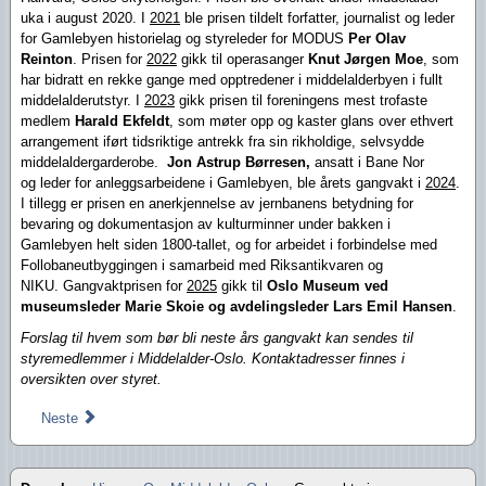
uka i august 2020. I
2021
ble prisen tildelt forfatter, journalist og leder
for Gamlebyen historielag og styreleder for MODUS
Per Olav
Reinton
. Prisen for
2022
gikk til operasanger
Knut Jørgen
Moe
, som
har bidratt en rekke gange med opptredener i middelalderbyen i fullt
middelalderutstyr. I
2023
gikk prisen til foreningens mest trofaste
medlem
Harald Ekfeldt
, som møter opp og kaster glans over ethvert
arrangement iført tidsriktige antrekk fra sin rikholdige, selvsydde
middelaldergarderobe.
Jon Astrup Børresen,
ansatt i Bane Nor
og leder for anleggsarbeidene i Gamlebyen,
ble
årets gangvakt i
2024
.
I tillegg er prisen
en anerkjennelse av jernbanens betydning for
bevaring og dokumentasjon av kulturminner under bakken i
Gamlebyen helt siden 1800-tallet, og for arbeidet i forbindelse med
Follobaneutbyggingen i samarbeid med Riksantikvaren og
NIKU.
Gangvaktprisen for
2025
gikk til
Oslo Museum ved
museumsleder Marie Skoie og avdelingsleder Lars Emil Hansen
.
Forslag til hvem som bør bli neste års gangvakt kan sendes til
styremedlemmer i Middelalder-Oslo. Kontaktadresser finnes i
oversikten over styret.
Neste