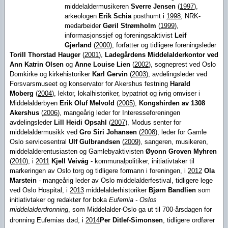
middelaldermusikeren
Sverre Jensen
(
1997
)
,
arkeologen
Erik Schia
posthumt i
1998
, NRK-
medar­beider
Gøril Strømholm
(
1999
)
,
informasjonssjef og foreningsaktivist
Leif
Gjerland
(
2000
)
, for­fatter og tidligere foreningsleder
Torill Thorstad Hauger
(
2001
)
,
Lade­gårdens Middelalderkontor ved
Ann Katrin Olsen
og
Anne Louise Lien
(
2002
)
, sogne­prest ved Oslo
Domkirke og kirke­historiker
Karl Gervin
(
2003
)
, avdelingsleder ved
Forsvarsmuseet og konservator for Akershus festning
Harald
Moberg
(
2004
)
, lektor, lokalhistoriker, bypatriot og ivrig omviser i
Middelal­der­byen
Erik Oluf Melvold
(
2005
),
Kongshirden av 1308
Akershus
(
2006
)
, mangeårig leder for Interesseforeningen
avdelingsleder
Lill Heidi Opsahl
(
2007
)
, Modus senter for
middelaldermusikk ved
Gro Siri Johansen
(
2008
)
, leder for Gamle
Oslo servicesentral
Ulf Gul­brandsen
(
2009
)
, sangeren, musikeren,
middelalder­entusiasten og Gamleby­aktivisten
Øyonn Groven Myhren
(
2010
), i
2011
Kjell Veivåg
- kommunalpolitiker, initiativtaker til
markeringen av Oslo torg og tidligere formann i foreningen, i
2012
Ola
Marstein
- mangeårig leder av Oslo middelalderfestival, tidligere lege
ved Oslo Hospital, i
2013
middelalderhistoriker
Bjørn Bandlien
som
initiativtaker og redaktør for boka
Eufemia - Oslos
middelalderdronning
, som Middelalder-Oslo ga ut til 700-årsdagen for
dronning Eufemias død, i
2014
Per Ditlef-Simonsen
, tidligere o
rdfører