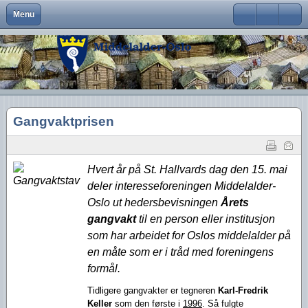
Menu
Close
Om Middelalder-Oslo
Medlemsfordeler og faste arrangementer
Kontaktinfo
Formål
Møter og foredrag
Middelalderbeltet
Middelalderbyen
Medlemsblad
Brukernavn
Hva er Middelalder-Oslo?
Vedtekter
Visjon
Våre arrangementer
Middelalderparken
Dagligliv
Passord
Hva vi vil
Foreningens navn og logo
Handlingsplan
Medlemsturer
Presse
Arkeologiske funn
Husk meg
Gangvaktprisen
Aktiviteter
Gangvaktprisen
Middelalderbyens framtid
Andres arrangementer
Ny viten
Glemt ditt passord?
Glemt ditt brukernavn?
Middelalderbyen i dag
Styremedlemmer
Uttalelser
Gjennomførte arrangementer
Hvert år på St. Hallvards dag den 15. mai
Oslo i middelalderen
Kontakt oss
Gjennomførte turer
deler interesseforeningen Middelalder-
Oslo ut heders­bevisningen
Årets
Lederartikler
gangvakt
til en person eller institusjon
som har arbei­det for Oslos middelalder på
en måte som er i tråd med foreningens
formål.
Tidligere gangvakter er tegneren
Karl-Fredrik
Keller
som den første i
1996
. Så fulgte