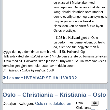
og plassert i Mariakirken ved
kongsgården. Det er antatt at det var
kong Harald Hardråde som stod for
denne overflyttingen og sannsynligvis
byggingen av denne trekirken.
Hensikten kan ha vært å øke byen
Oslos prestisje.
I 1125 ble Hallvard gjort til Oslo
bispedømmes vernehelgen, og trolig
da, eller noe før, begynte man å
bygge den nye domkirken som ble viet til St. Hallvard. Og
Hallvardskatedralen
(bildet under t.h.)
ble den største og fornemste kirken
i Oslo med St. Hallvards skrin plassert i høykoret. St. Hallvard var Oslos
vernehelgen gjennom hele resten av middelalderen.
St. Hallvard i Oslos bysegl ca. 1300.
Les mer: HVEM VAR ST. HALLVARD?
Oslo – Christiania – Kristiania – Oslo
Oslo –
Detaljer
Kategori:
Oslo i middelalderen
Christiania