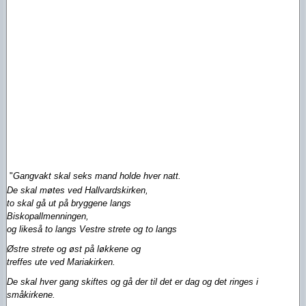
"
Gangvakt skal seks mand holde hver natt.
De skal møtes ved Hallvardskirken,
to skal gå ut på bryggene langs
Biskopallmenningen,
og likeså to langs Vestre strete og to langs
Østre strete og øst på løkkene og
treffes ute ved Mariakirken.
De skal hver gang skiftes og gå der til det er dag
og det ringes i
småkirkene.