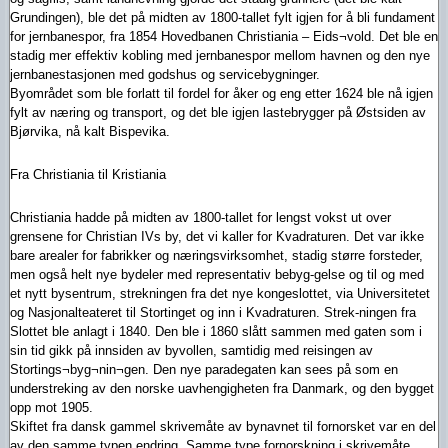
Grundingen), ble det på midten av 1800-tallet fylt igjen for å bli fundament
for jernbanespor, fra 1854 Hovedbanen Christiania – Eids¬vold. Det ble en
stadig mer effektiv kobling med jernbanespor mellom havnen og den nye
jernbanestasjonen med godshus og servicebygninger.
Byområdet som ble forlatt til fordel for åker og eng etter 1624 ble nå igjen
fylt av næring og transport, og det ble igjen lastebrygger på Østsiden av
Bjørvika, nå kalt Bispevika.
Fra Christiania til Kristiania
Christiania hadde på midten av 1800-tallet for lengst vokst ut over
grensene for Christian IVs by, det vi kaller for Kvadraturen. Det var ikke
bare arealer for fabrikker og næringsvirksomhet, stadig større forsteder,
men også helt nye bydeler med representativ bebyg-gelse og til og med
et nytt bysentrum, strekningen fra det nye kongeslottet, via Universitetet
og Nasjonalteateret til Stortinget og inn i Kvadraturen. Strek-ningen fra
Slottet ble anlagt i 1840. Den ble i 1860 slått sammen med gaten som i
sin tid gikk på innsiden av byvollen, samtidig med reisingen av
Stortings¬byg¬nin¬gen. Den nye paradegaten kan sees på som en
understreking av den norske uavhengigheten fra Danmark, og den bygget
opp mot 1905.
Skiftet fra dansk gammel skrivemåte av bynavnet til fornorsket var en del
av den samme typen endring. Samme type fornorskning i skrivemåte