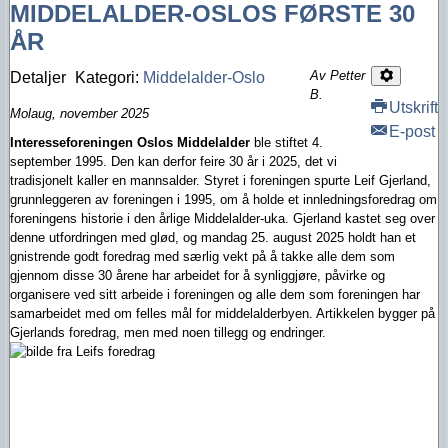
MIDDELALDER-OSLOS FØRSTE 30
ÅR
Av Petter
Detaljer
Kategori:
Middelalder-Oslo
B.
Utskrift
Molaug, november 2025
E-post
Interesseforeningen Oslos Middelalder
ble stiftet 4.
september 1995. Den kan derfor feire 30 år i 2025, det vi
tradisjonelt kaller en mannsalder. Styret i foreningen spurte Leif Gjerland,
grunnleggeren av foreningen i 1995, om å holde et innledningsforedrag om
foreningens historie i den årlige Middelalder-uka. Gjerland kastet seg over
denne utfordringen med glød, og mandag 25. august 2025 holdt han et
gnistrende godt foredrag med særlig vekt på å takke alle dem som
gjennom disse 30 årene har arbeidet for å synliggjøre, påvirke og
organisere ved sitt arbeide i foreningen og alle dem som foreningen har
samarbeidet med om felles mål for middelalderbyen. Artikkelen bygger på
Gjerlands foredrag, men med noen tillegg og endringer.