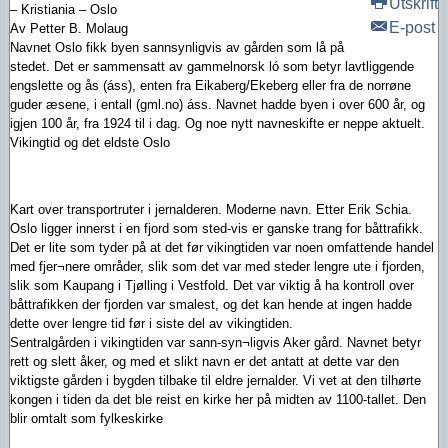
Utskrift
– Kristiania – Oslo
E-post
Av Petter B. Molaug
Navnet Oslo fikk byen sannsynligvis av gården som lå på
stedet. Det er sammensatt av gammelnorsk ló som betyr lavtliggende
engslette og ås (áss), enten fra Eikaberg/Ekeberg eller fra de norrøne
guder æsene, i entall (gml.no) áss. Navnet hadde byen i over 600 år, og
igjen 100 år, fra 1924 til i dag. Og noe nytt navneskifte er neppe aktuelt.
Vikingtid og det eldste Oslo
Kart over transportruter i jernalderen. Moderne navn. Etter Erik Schia.
Oslo ligger innerst i en fjord som sted-vis er ganske trang for båttrafikk.
Det er lite som tyder på at det før vikingtiden var noen omfattende handel
med fjer¬nere områder, slik som det var med steder lengre ute i fjorden,
slik som Kaupang i Tjølling i Vestfold. Det var viktig å ha kontroll over
båttrafikken der fjorden var smalest, og det kan hende at ingen hadde
dette over lengre tid før i siste del av vikingtiden.
Sentralgården i vikingtiden var sann-syn¬ligvis Aker gård. Navnet betyr
rett og slett åker, og med et slikt navn er det antatt at dette var den
viktigste gården i bygden tilbake til eldre jernalder. Vi vet at den tilhørte
kongen i tiden da det ble reist en kirke her på midten av 1100-tallet. Den
blir omtalt som fylkeskirke