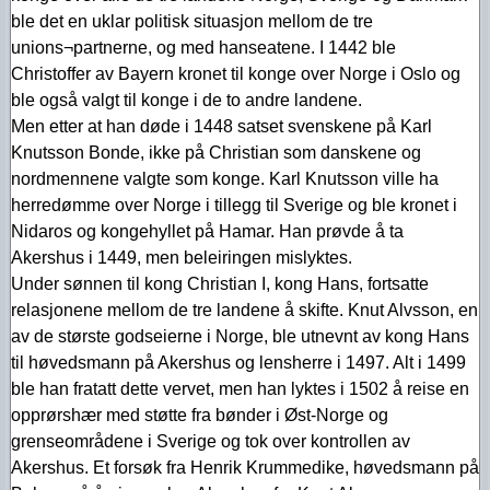
ble det en uklar politisk situasjon mellom de tre
unions¬partnerne, og med hanseatene. I 1442 ble
Christoffer av Bayern kronet til konge over Norge i Oslo og
ble også valgt til konge i de to andre landene.
Men etter at han døde i 1448 satset svenskene på Karl
Knutsson Bonde, ikke på Christian som danskene og
nordmennene valgte som konge. Karl Knutsson ville ha
herredømme over Norge i tillegg til Sverige og ble kronet i
Nidaros og kongehyllet på Hamar. Han prøvde å ta
Akershus i 1449, men beleiringen mislyktes.
Under sønnen til kong Christian I, kong Hans, fortsatte
relasjonene mellom de tre landene å skifte. Knut Alvsson, en
av de største godseierne i Norge, ble utnevnt av kong Hans
til høvedsmann på Akershus og lensherre i 1497. Alt i 1499
ble han fratatt dette vervet, men han lyktes i 1502 å reise en
opprørshær med støtte fra bønder i Øst-Norge og
grenseområdene i Sverige og tok over kontrollen av
Akershus. Et forsøk fra Henrik Krummedike, høvedsmann på