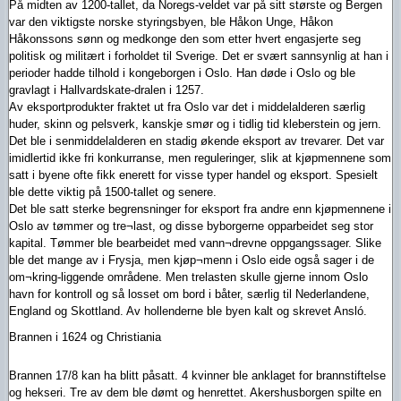
På midten av 1200-tallet, da Noregs-veldet var på sitt største og Bergen
var den viktigste norske styringsbyen, ble Håkon Unge, Håkon
Håkonssons sønn og medkonge den som etter hvert engasjerte seg
politisk og militært i forholdet til Sverige. Det er svært sannsynlig at han i
perioder hadde tilhold i kongeborgen i Oslo. Han døde i Oslo og ble
gravlagt i Hallvardskate-dralen i 1257.
Av eksportprodukter fraktet ut fra Oslo var det i middelalderen særlig
huder, skinn og pelsverk, kanskje smør og i tidlig tid kleberstein og jern.
Det ble i senmiddelalderen en stadig økende eksport av trevarer. Det var
imidlertid ikke fri konkurranse, men reguleringer, slik at kjøpmennene som
satt i byene ofte fikk enerett for visse typer handel og eksport. Spesielt
ble dette viktig på 1500-tallet og senere.
Det ble satt sterke begrensninger for eksport fra andre enn kjøpmennene i
Oslo av tømmer og tre¬last, og disse byborgerne opparbeidet seg stor
kapital. Tømmer ble bearbeidet med vann¬drevne oppgangssager. Slike
ble det mange av i Frysja, men kjøp¬menn i Oslo eide også sager i de
om¬kring-liggende områdene. Men trelasten skulle gjerne innom Oslo
havn for kontroll og så losset om bord i båter, særlig til Nederlandene,
England og Skottland. Av hollenderne ble byen kalt og skrevet Ansló.
Brannen i 1624 og Christiania
Brannen 17/8 kan ha blitt påsatt. 4 kvinner ble anklaget for brannstiftelse
og hekseri. Tre av dem ble dømt og henrettet. Akershusborgen spilte en