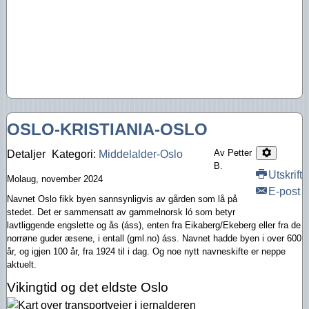
OSLO-KRISTIANIA-OSLO
Av Petter
Detaljer
Kategori:
Middelalder-Oslo
B.
Utskrift
Molaug, november 2024
E-post
Navnet Oslo fikk byen sannsynligvis av gården som lå på
stedet. Det er sammensatt av gammelnorsk ló som betyr
lavtliggende engslette og ås (áss), enten fra Eikaberg/Ekeberg eller fra de
norrøne guder æsene, i entall (gml.no) áss. Navnet hadde byen i over 600
år, og igjen 100 år, fra 1924 til i dag. Og noe nytt navneskifte er neppe
aktuelt.
Vikingtid og det eldste Oslo