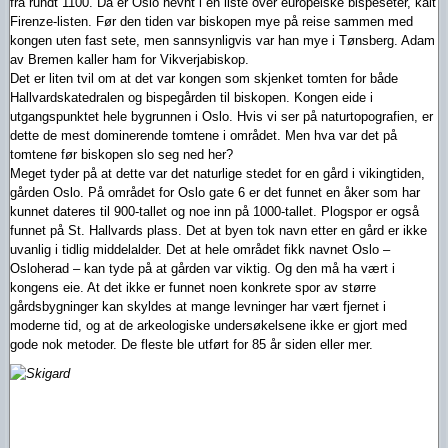
fra rundt 1100. Da er Oslo nevnt i en liste over europeiske bispeseter, kalt
Firenze-listen. Før den tiden var biskopen mye på reise sammen med
kongen uten fast sete, men sannsynligvis var han mye i Tønsberg. Adam
av Bremen kaller ham for Vikverjabiskop.
Det er liten tvil om at det var kongen som skjenket tomten for både
Hallvardskatedralen og bispegården til biskopen. Kongen eide i
utgangspunktet hele bygrunnen i Oslo. Hvis vi ser på naturtopografien, er
dette de mest dominerende tomtene i området. Men hva var det på
tomtene før biskopen slo seg ned her?
Meget tyder på at dette var det naturlige stedet for en gård i vikingtiden,
gården Oslo. På området for Oslo gate 6 er det funnet en åker som har
kunnet dateres til 900-tallet og noe inn på 1000-tallet. Plogspor er også
funnet på St. Hallvards plass. Det at byen tok navn etter en gård er ikke
uvanlig i tidlig middelalder. Det at hele området fikk navnet Oslo –
Osloherad – kan tyde på at gården var viktig. Og den må ha vært i
kongens eie. At det ikke er funnet noen konkrete spor av større
gårdsbygninger kan skyldes at mange levninger har vært fjernet i
moderne tid, og at de arkeologiske undersøkelsene ikke er gjort med
gode nok metoder. De fleste ble utført for 85 år siden eller mer.