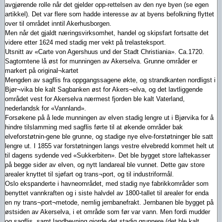
avgjørende rolle når det gjelder opp-rettelsen av den nye byen (se egen
artikkel). Det var flere som hadde interesse av at byens befolkning flyttet
over til området inntil Akerhusborgen.
Men når det gjaldt næringsvirksomhet, handel og skipsfart fortsatte det
videre etter 1624 med stadig mer vekt på trelasteksport.
Utsnitt av «Carte von Agershuus und der Stadt Christiania». Ca.1720.
Sagtomtene lå øst for munningen av Akerselva. Grunne områder er
markert på original¬kartet
Mengden av sagflis fra oppgangssagene økte, og strandkanten nordligst i
Bjør¬vika ble kalt Sagbanken øst for Akers¬elva, og det lavtliggende
området vest for Akerselva nærmest fjorden ble kalt Vaterland,
nederlandsk for «Vannland».
Forsøkene på å lede munningen av elven stadig lengre ut i Bjørvika for å
hindre tilslamming med sagflis førte til at økende områder bak
elveforstøtnin-gene ble grunne, og stadige nye elve-forstøtninger ble satt
lengre ut. I 1855 var forstøtningen langs vestre elvebredd kommet helt ut
til dagens sydende ved «Sukkerbiten». Det ble bygget store laftekasser
på begge sider av elven, og nytt landareal ble vunnet. Dette gav store
arealer knyttet til sjøfart og trans¬port, og til industriformål.
Oslo ekspanderte i havneområdet, med stadig nye fabrikkområder som
benyttet vannkraften og i siste halvdel av 1800-tallet til arealer for enda
en ny trans¬port¬metode, nemlig jernbanefrakt. Jernbanen ble bygget på
østsiden av Akerselva, i et område som før var vann. Men fordi mudder
og sagflis, samt landhevning gjorde det stadig grunnere (det ble kalt