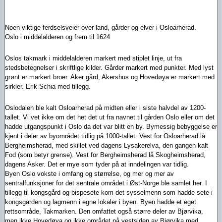
Noen viktige ferdselsveier over land, gårder og elver i Osloarherad.
Oslo i middelalderen og frem til 1624
Oslos takmark i middelalderen markert med stiplet linje, ut fra
stedsbetegnelser i skriftlige kilder. Gårder markert med punkter. Med lyst
grønt er markert broer. Aker gård, Akershus og Hovedøya er markert med
sirkler. Erik Schia med tillegg.
Oslodalen ble kalt Osloarherad på midten eller i siste halvdel av 1200-
tallet. Vi vet ikke om det het det ut fra navnet til gården Oslo eller om det
hadde utgangspunkt i Oslo da det var blitt en by. Bymessig bebyggelse er
kjent i deler av byområdet tidlig på 1000-tallet. Vest for Osloarherad lå
Bergheimsherad, med skillet ved dagens Lysakerelva, den gangen kalt
Fod (som betyr grense). Vest for Bergheimsherad lå Skogheimsherad,
dagens Asker. Det er mye som tyder på at inndelingen var tidlig.
Byen Oslo vokste i omfang og størrelse, og mer og mer av
sentralfunksjoner for det sentrale området i Øst-Norge ble samlet her. I
tillegg til kongsgård og bispesete kom det sysselmenn som hadde sete i
kongsgården og lagmenn i egne lokaler i byen. Byen hadde et eget
rettsområde, Takmarken. Den omfattet også større deler av Bjørvika,
men ikke Hovedøya og ikke området på vestsiden av Bjørvika med