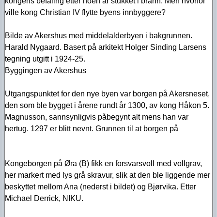
kongens befaling etter noen år stukket i brann. Men hvorfor
ville kong Christian IV flytte byens innbyggere?
Bilde av Akershus med middelalderbyen i bakgrunnen.
Harald Nygaard. Basert på arkitekt Holger Sinding Larsens
tegning utgitt i 1924-25.
Byggingen av Akershus
Utgangspunktet for den nye byen var borgen på Akersneset,
den som ble bygget i årene rundt år 1300, av kong Håkon 5.
Magnusson, sannsynligvis påbegynt alt mens han var
hertug. 1297 er blitt nevnt. Grunnen til at borgen på
Kongeborgen på Øra (B) fikk en forsvarsvoll med vollgrav,
her markert med lys grå skravur, slik at den ble liggende mer
beskyttet mellom Ana (nederst i bildet) og Bjørvika. Etter
Michael Derrick, NIKU.