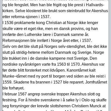
og ble fengslet. Men han ble frigitt og ble prest i Hallvards-
kirken. Selve klosteret ble brukt som steinbrudd for Akershus
etter reforma-sjonen i 1537.
I 1536 proklamerte kong Christian at Norge ikke lenger
skulle være et eget rike, men en dansk provins, og han
innførte den Lutherske lære i Danmark samme år.
Reformasjonen ble innført i Norge året etter, i 1537.
Selv om det ble slutt på Norges selv-stendighet, ble det ikke
slutt på stridig-hetene mellom Danmark og Sverige. Norge
ble trukket inn i de danske kampene mot Sverige. Den
nordiske syvårskrigen varte fra 1563 til 1570. Akershus var
før dette blitt forsterket mot ildvåpen. Kanontårnet kalt
Munke¬tårnet med ny port til borgen ved siden av ble reist i
1559. Skadene fra brannen i 1527 ble reparert. Jomfrutårnet
ble forhøyet.
I februar 1567 angrep svenske tropper Akershus slott og
festning. For å hindre svenskene i å søke ly i Oslo og skaffe
seg forsyninger der krevde slottsherren Christiern Munck at