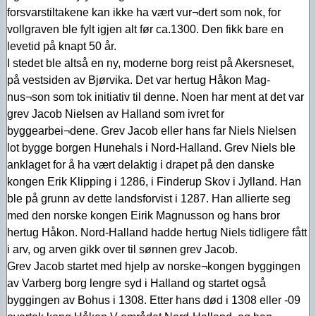
forsvarstiltakene kan ikke ha vært vur¬dert som nok, for
vollgraven ble fylt igjen alt før ca.1300. Den fikk bare en
levetid på knapt 50 år.
I stedet ble altså en ny, moderne borg reist på Akersneset,
på vestsiden av Bjørvika. Det var hertug Håkon Mag-
nus¬son som tok initiativ til denne. Noen har ment at det var
grev Jacob Nielsen av Halland som ivret for
byggearbei¬dene. Grev Jacob eller hans far Niels Nielsen
lot bygge borgen Hunehals i Nord-Halland. Grev Niels ble
anklaget for å ha vært delaktig i drapet på den danske
kongen Erik Klipping i 1286, i Finderup Skov i Jylland. Han
ble på grunn av dette landsforvist i 1287. Han allierte seg
med den norske kongen Eirik Magnusson og hans bror
hertug Håkon. Nord-Halland hadde hertug Niels tidligere fått
i arv, og arven gikk over til sønnen grev Jacob.
Grev Jacob startet med hjelp av norske¬kongen byggingen
av Varberg borg lengre syd i Halland og startet også
byggingen av Bohus i 1308. Etter hans død i 1308 eller -09