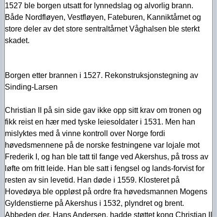
1527 ble borgen utsatt for lynnedslag og alvorlig brann.
Både Nordfløyen, Vestfløyen, Fateburen, Kanniktårnet og
store deler av det store sentraltårnet Våghalsen ble sterkt
skadet.
Borgen etter brannen i 1527. Rekonstruksjonstegning av
Sinding-Larsen
Christian II på sin side gav ikke opp sitt krav om tronen og
fikk reist en hær med tyske leiesoldater i 1531. Men han
mislyktes med å vinne kontroll over Norge fordi
høvedsmennene på de norske festningene var lojale mot
Frederik I, og han ble tatt til fange ved Akershus, på tross av
løfte om fritt leide. Han ble satt i fengsel og lands-forvist for
resten av sin levetid. Han døde i 1559. Klosteret på
Hovedøya ble oppløst på ordre fra høvedsmannen Mogens
Gyldenstierne på Akershus i 1532, plyndret og brent.
Abbeden der, Hans Andersen, hadde støttet kong Christian II