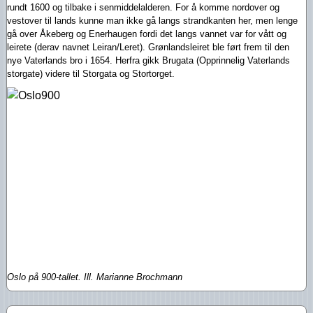
rundt 1600 og tilbake i senmiddelalderen. For å komme nordover og
vestover til lands kunne man ikke gå langs strandkanten her, men lenge
gå over Åkeberg og Enerhaugen fordi det langs vannet var for vått og
leirete (derav navnet Leiran/Leret). Grønlandsleiret ble ført frem til den
nye Vaterlands bro i 1654. Herfra gikk Brugata (Opprinnelig Vaterlands
storgate) videre til Storgata og Stortorget.
Oslo på 900-tallet. Ill. Marianne Brochmann