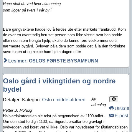
Rope skal de ved hver allmenning
”
som ligger på tvers i vår by
.
Bare gangvaktene hadde lov å ferdes ute etter mørkets frambrudd. Kom
de over en overstadig beruset person som ikke visste hvor han bodde
eller noen som trengte hjelp, skulle de kunne føre vedkommende til
nærmeste bygård. Byloven påla dem som bodde der, å la den fordrukne
sove rusen ut og hjelpe ham hjem dagen etter.
Les mer: OSLOS FØRSTE BYSAMFUNN
Oslo gård i vikingtiden og nordre
bydel
Av
Detaljer
Kategori:
Oslo i middelalderen
arkeolog
Utskrift
Petter B. Molaug
E-post
Hallvardskatedralen ble reist på begynnelsen av 1100-tallet.
Om den stod ferdig i 1130, da Sigurd Jorsalfar ble gravlagt i
sydveggen ved koret vet vi ikke. Oslo var hovedsetet for Østlandsbispen