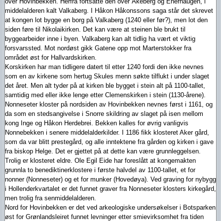
over Hovinbekken. Herfra fortsatte den over Åkeberg og Enerhaugen, i
middelalderen kalt Valkaberg. I Håkon Håkonssons saga står det skrevet
at kongen lot bygge en borg på Valkaberg (1240 eller før?), men lot den
siden føre til Nikolaikirken. Det kan være at steinen ble brukt til
byggearbeider inne i byen. Valkaberg kan alt tidlig ha vært et viktig
forsvarssted. Mot nordøst gikk Gatene opp mot Marterstokker fra
området øst for Hallvardskirken.
Korskirken har man tidligere datert til etter 1240 fordi den ikke nevnes
som en av kirkene som hertug Skules menn søkte tilflukt i under slaget
det året. Men alt tyder på at kirken ble bygget i stein alt på 1100-tallet,
samtidig med eller ikke lenge etter Clemenskirken i stein (1130-årene).
Nonneseter kloster på nordsiden av Hovinbekken nevnes først i 1161, og
da som en stedsangivelse i Snorre skildring av slaget på isen mellom
kong Inge og Håkon Herdebrei. Bekken kalles for øvrig vanligvis
Nonnebekken i senere middelalderkilder. I 1186 fikk klosteret Aker gård,
som da var blitt prestegård, og alle inntektene fra gården og kirken i gave
fra biskop Helge. Det er gjettet på at dette kan være grunnleggelsen.
Trolig er klosteret eldre. Ole Egil Eide har foreslått at kongemakten
grunnla to benediktinerklostere i første halvdel av 1100-tallet, et for
nonner (Nonneseter) og et for munker (Hovedøya). Ved graving for nybygg
i Hollenderkvartalet er det funnet graver fra Nonneseter klosters kirkegård,
men trolig fra senmiddelalderen.
Nord for Hovinbekken er det ved arkeologiske undersøkelser i Botsparken
øst for Grønlandsleiret funnet levninger etter smievirksomhet fra tiden