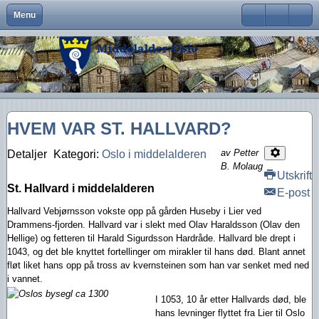
Menu
Close
Om Middelalder-Oslo
Medlemsfordeler og faste arrangementer
Kontaktinfo
Formål
Møter og foredrag
Middelalderbeltet
Middelalderbyen
Medlemsblad
Brukernavn
Hva er Middelalder-Oslo?
Vedtekter
Visjon
Våre arrangementer
Middelalderparken
Dagligliv
Passord
Hva vi vil
Foreningens navn og logo
Handlingsplan
Medlemsturer
Presse
Arkeologiske funn
Husk meg
HVEM VAR ST. HALLVARD?
Aktiviteter
Gangvaktprisen
Middelalderbyens framtid
Andres arrangementer
Ny viten
Glemt ditt passord?
Glemt ditt brukernavn?
av Petter
Detaljer
Kategori:
Oslo i middelalderen
Middelalderbyen i dag
Styremedlemmer
Uttalelser
Gjennomførte arrangementer
B. Molaug
Utskrift
Oslo i middelalderen
Kontakt oss
Gjennomførte turer
St. Hallvard i middelalderen
E-post
Hallvard Vebjørnsson vokste opp på gården Huseby i Lier ved
Lederartikler
Drammens-fjorden. Hallvard var i slekt med Olav Haraldsson (Olav den
Hellige) og fetteren til Harald Sigurdsson Hardråde. Hallvard ble
drept i
1043, og det ble knyttet fortellinger om mirakler til hans død. Blant annet
fløt liket hans opp på tross av kvernsteinen som han var senket med ned
i vannet.
I 1053, 10 år etter Hallvards død, ble
hans levninger flyttet fra Lier til Oslo