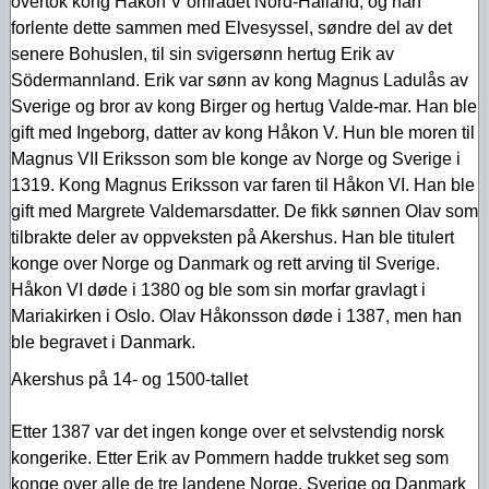
overtok kong Håkon V området Nord-Halland, og han
forlente dette sammen med Elvesyssel, søndre del av det
senere Bohuslen, til sin svigersønn hertug Erik av
Södermannland. Erik var sønn av kong Magnus Ladulås av
Sverige og bror av kong Birger og hertug Valde-mar. Han ble
gift med Ingeborg, datter av kong Håkon V. Hun ble moren til
Magnus VII Eriksson som ble konge av Norge og Sverige i
1319. Kong Magnus Eriksson var faren til Håkon VI. Han ble
gift med Margrete Valdemarsdatter. De fikk sønnen Olav som
tilbrakte deler av oppveksten på Akershus. Han ble titulert
konge over Norge og Danmark og rett arving til Sverige.
Håkon VI døde i 1380 og ble som sin morfar gravlagt i
Mariakirken i Oslo. Olav Håkonsson døde i 1387, men han
ble begravet i Danmark.
Akershus på 14- og 1500-tallet
Etter 1387 var det ingen konge over et selvstendig norsk
kongerike. Etter Erik av Pommern hadde trukket seg som
konge over alle de tre landene Norge, Sverige og Danmark