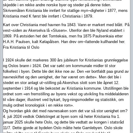
skjedde i en rekke andre norske byer og steder på denne tiden.
Skrivemåten Kristiania ble innført for statlige myn¬digheter i 1877, mens
Kristiania med K først ble innført i Christiania i 1879.
Kart over Christiania med havnen fra 1843. Vann er markert med blått. På
vest¬siden av Akerselva lå «Slusen». Utenfor den ble Nyland etablert i
1869. På østsiden het det Tomtekaia, men fra 1875 Paulsenkaia etter
H.A.H. Paulsen, kalt Kølapålsen. Han drev om¬fattende kullhandel her.
Fra Kristiania til Oslo
I 1924 skulle det markeres 300 års jubileum for Kristianias grunnleggelse
og Oslos brann i 1624. Det var søkt om kommunale midler til stor
folkefest i byen. Dette ble det ikke noe av. Den «er bortfaldt paa grund av
navneskiftet og den uenighet, der har været om dette». Men det ble i
stedet en stor anlagt ut¬stilling på Akershus slott som ble åpnet 12.
september i 1914 og ble bekostet av Kristiania kommune. Utstillingen ble
ordnet som «en fremstilling av byens vekst og utvikling fra middelalderen
til våre dager, illustrert ved bykart, byg-ningsmodeller og statistikk, om
mulig ordnet kronologisk i en rekke rom».
Og hvordan gikk det med navnesaken som det var så stor uenighet om?
4. juli 2024 vedtok Odelstinget at byen som nå heter Kristiania fra 1.
januar 2025 skulle hete Oslo, og dette ble vedtatt av kongen i statsråd
11/7. Dette gjorde at bydelen Oslo måtte hete Gamlebyen. Oslo skole