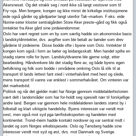
Akersneset. Og det strakk seg i nord ikke så langt vestover som til
Fry¬sja. Men borgere, kongen og ikke minst de kirkelige institusjonene
eide også gårder og gårdparter langt utenfor Tak¬marken. F.eks. eide
Nonne-seter kloster sentralgården Store Aker preste¬gård og fikk også
inntekter fra Aker gård sine jordeiendommer.
Oslo har vært regnet som en by som særlig hadde sin økonomiske basis
i landskyldinntekter, dvs. avgifter som ble betalt av bønder som drev
gårdene til jordeierne. Disse bodde ofte i byene som Oslo. Inntekter til
kongen kom også i form av bøter og leidangsskatt. Men handel spilte en
stadig større rolle for byen. Landskyldvarene ble gjerne solgt, etter
bearbeiding. Håndverkere ble det stadig flere av, og både byens egen
befolkning og folk som bodde i områdene omkring Oslo lå slik til at
transport til lands lettest fant sted i vinterhalvåret med hest og slede,
mens transport til vanns var enklest i sommerhalvåret. Om vinteren var
det markedstid.
Politisk og når det gjelder makt har Norge gjennom middelalderhistorien
vært delt i landområder som har for-holdt seg spesielt nær til forskjellige
andre land. Bergen var gjennom hele middelalderen landets størst by i
folketall og klart viktigste handelsby. Byens interesser var vendt mot
vest, men også mot syd pga tørrfiskeksporten og handelen med
kontinentet. Trond¬heim hadde kontakt nordover og var sentral midt i
landet og som Norges erkebispesete. Oslo og Tønsberg hadde sine
interesser vendt mot syd og øst, dvs. mot Danmark og Sverige.