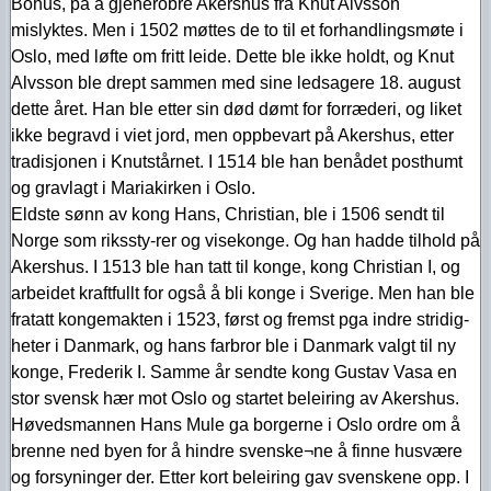
Bohus, på å gjenerobre Akershus fra Knut Alvsson
mislyktes. Men i 1502 møttes de to til et forhandlingsmøte i
Oslo, med løfte om fritt leide. Dette ble ikke holdt, og Knut
Alvsson ble drept sammen med sine ledsagere 18. august
dette året. Han ble etter sin død dømt for forræderi, og liket
ikke begravd i viet jord, men oppbevart på Akershus, etter
tradisjonen i Knutstårnet. I 1514 ble han benådet posthumt
og gravlagt i Mariakirken i Oslo.
Eldste sønn av kong Hans, Christian, ble i 1506 sendt til
Norge som rikssty-rer og visekonge. Og han hadde tilhold på
Akershus. I 1513 ble han tatt til konge, kong Christian I, og
arbeidet kraftfullt for også å bli konge i Sverige. Men han ble
fratatt kongemakten i 1523, først og fremst pga indre stridig-
heter i Danmark, og hans farbror ble i Danmark valgt til ny
konge, Frederik I. Samme år sendte kong Gustav Vasa en
stor svensk hær mot Oslo og startet beleiring av Akershus.
Høvedsmannen Hans Mule ga borgerne i Oslo ordre om å
brenne ned byen for å hindre svenske¬ne å finne husvære
og forsyninger der. Etter kort beleiring gav svenskene opp. I