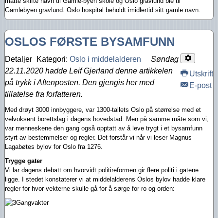
måtte skifte navn til Gamle-byen skole og Oslo gravlund ble til
Gamlebyen gravlund. Oslo hospital beholdt imidlertid sitt gamle navn.
OSLOS FØRSTE BYSAMFUNN
Detaljer
Kategori:
Oslo i middelalderen
Søndag
22.11.2020 hadde Leif Gjerland denne artikkelen
Utskrift
på trykk i Aftenposten. Den gjengis her med
E-post
tillatelse fra forfatteren.
Med drøyt 3000 innbyggere, var 1300-tallets Oslo på størrelse med et
velvoksent borettslag i dagens hovedstad. Men på samme måte som vi,
var menneskene den gang også opptatt av å leve trygt i et bysamfunn
styrt av bestemmelser og regler. Det forstår vi når vi leser Magnus
Lagabøtes bylov for Oslo fra 1276.
Trygge gater
Vi lar dagens debatt om hvorvidt politireformen gir flere politi i gatene
ligge. I stedet konstaterer vi at middelalderens Oslos bylov hadde klare
regler for hvor vekterne skulle gå for å sørge for ro og orden: