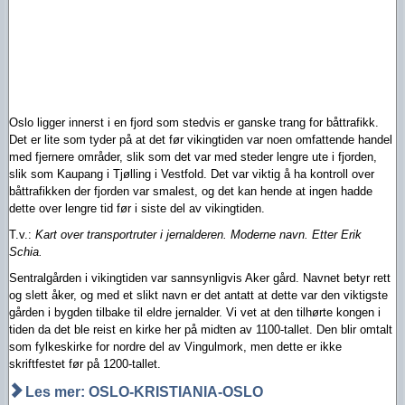
Oslo ligger innerst i en fjord som stedvis er ganske trang for båttrafikk.
Det er lite som tyder på at det før vikingtiden var noen omfattende handel
med fjernere områder, slik som det var med steder lengre ute i fjorden,
slik som Kaupang i Tjølling i Vestfold. Det var viktig å ha kontroll over
båttrafikken der fjorden var smalest, og det kan hende at ingen hadde
dette over lengre tid før i siste del av vikingtiden.
T.v.:
Kart over transportruter i jernalderen. Moderne navn. Etter Erik
Schia.
Sentralgården i vikingtiden var sannsynligvis Aker gård. Navnet betyr rett
og slett åker, og med et slikt navn er det antatt at dette var den viktigste
gården i bygden tilbake til eldre jernalder. Vi vet at den tilhørte kongen i
tiden da det ble reist en kirke her på midten av 1100-tallet. Den blir omtalt
som fylkeskirke
for nordre del av Vingulmork, men dette er ikke
skriftfestet før på 1200-tallet.
Les mer: OSLO-KRISTIANIA-OSLO