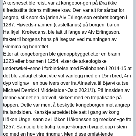
Akersneset ble reist, var at kongebor-gen på Øra ikke
tilfredsstilte tidens militære krav. Den var alt for sårbar for
angrep, slik som da jarlen Alv Erlings-son erobret borgen i
1287. Høveds-mannen (castellanus) på borgen, baron
Hallkjell Krøkedans, ble tatt til fange av Alv Erlingsson,
fraktet til borgens hans på Isegran ved munningen av
Glomma og henrettet.
Etter at kongeborgen ble gjenoppbygget etter en brann i
1223 eller brannen i 1254, viser de arkeologiske
undersøkel¬sene i forbindelse med Follobanen i 2014-15 at
det ble anlagt et stort ytre vollvanlegg med en 15m bred, 4m
dyp vollgrav i en bue tvers over fra Alnaelva til Bjørvika (se
Michael Derrick i Middelalder-Oslo 2021/1). På innsiden av
denne var det en jordvoll, sikkert med en trepalisade på
toppen. Dette var ment å beskytte kongeborgen mot angrep
fra landsiden. Kanskje arbeidet ble satt i gang av kong
Håkon Unge, sønn av Håkon Håkonsson og medkon¬ge fra
1257. Samtidig ble trolig konge¬borgen bygget opp i stein
og med en høy ytre ringmur. Men disse omfat-tende