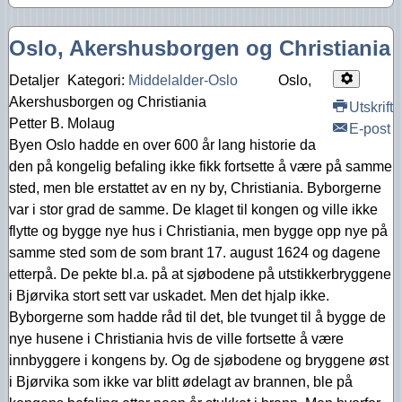
Oslo, Akershusborgen og Christiania
Detaljer
Kategori:
Middelalder-Oslo
Oslo,
Akershusborgen og Christiania
Utskrift
Petter B. Molaug
E-post
Byen Oslo hadde en over 600 år lang historie da
den på kongelig befaling ikke fikk fortsette å være på samme
sted, men ble erstattet av en ny by, Christiania. Byborgerne
var i stor grad de samme. De klaget til kongen og ville ikke
flytte og bygge nye hus i Christiania, men bygge opp nye på
samme sted som de som brant 17. august 1624 og dagene
etterpå. De pekte bl.a. på at sjøbodene på utstikkerbryggene
i Bjørvika stort sett var uskadet. Men det hjalp ikke.
Byborgerne som hadde råd til det, ble tvunget til å bygge de
nye husene i Christiania hvis de ville fortsette å være
innbyggere i kongens by. Og de sjøbodene og bryggene øst
i Bjørvika som ikke var blitt ødelagt av brannen, ble på