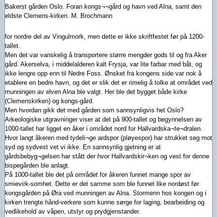
Bakerst gården Oslo. Foran kongs¬¬gård og havn ved Alna, samt den
eldste Clemens-kirken. M. Brochmann
for nordre del av Vingulmork, men dette er ikke skriftfestet før på 1200-
tallet.
Men det var vanskelig å transportere større mengder gods til og fra Aker
gård. Akerselva, i middelalderen kalt Frysja, var lite farbar med båt, og
ikke lengre opp enn til Nedre Foss. Ønsket fra kongens side var nok å
etablere en bedre havn, og det er slik det er rimelig å tolke at området ved
munningen av elven Alna ble valgt. Her ble det bygget både kirke
(Clemenskirken) og kongs-gård.
Men hvordan gikk det med gården som sannsynligvis het Oslo?
Arkeologiske utgravninger viser at det på 900-tallet og begynnelsen av
1000-tallet har ligget en åker i området nord for Hallvardska¬te¬dralen.
Hvor langt åkeren med tydeli¬ge ardspor (pløyespor) har strukket seg mot
syd og sydvest vet vi ikke. En sannsynlig gjetning er at
gårdsbebyg¬gelsen har stått der hvor Hallvardskir¬ken og vest for denne
bispegården ble anlagt.
På 1000-tallet ble det på området for åkeren funnet mange spor av
smievirk-somhet. Dette er det samme som ble funnet like nordøst før
kongsgården på Øra ved munningen av Alna. Stormenn hos kongen og i
kirken trengte hånd-verkere som kunne sørge for laging, bearbeiding og
vedlikehold av våpen, utstyr og prydgjenstander.