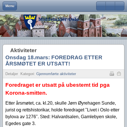
Menu
Close
Om Middelalder-Oslo
Medlemsfordeler og faste arrangementer
Kontaktinfo
Formål
Møter og foredrag
Middelalderbeltet
Middelalderbyen
Medlemsblad
Brukernavn
Hva er Middelalder-Oslo?
Vedtekter
Visjon
Våre arrangementer
Middelalderparken
Dagligliv
Passord
Hva vi vil
Foreningens navn og logo
Handlingsplan
Medlemsturer
Presse
Arkeologiske funn
Husk meg
Aktiviteter
Aktiviteter
Gangvaktprisen
Middelalderbyens framtid
Andres arrangementer
Ny viten
Glemt ditt passord?
Onsdag 18.mars: FOREDRAG ETTER
Glemt ditt brukernavn?
Middelalderbyen i dag
Styremedlemmer
Uttalelser
Gjennomførte arrangementer
ÅRSMØTET ER UTSATT!
Oslo i middelalderen
Kontakt oss
Gjennomførte turer
Detaljer
Kategori:
Gjennomførte aktiviteter
Foredraget er utsatt på ubestemt tid pga
Lederartikler
Korona-smitten.
Etter årsmøtet, ca. kl.20, skulle Jørn Øyrehagen Sunde,
jurist og rettshistorikar, holde foredraget "Livet i Oslo etter
bylova av 1276".
Sted: Halvardsalen, Gamlebyen skole,
Egedes gate 3.