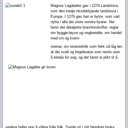
Magnus Lagabøter gav i 1274 Landslova,
som den tredje riksdekkjande landslova i
Europa. I 1276 gav han ei bylov, som vart
nytta i alle dei store norske byane. Her
fanst det detaljerte brannforskrifter, reglar
om byggje-løyve og vegbreidde, om handel
med
vin og kvern-
steinar, om tenestefolk som fekk så låg løn
at dei svalt og leigebuarar som reiste utan
å betala for seg, og det fanst ei plikt til å
vegleia heller enn å villeia fulle folk. Sunde vil i sitt føredrag bruka