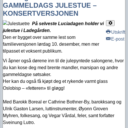
GAMMELDAGS JULESTUE –
KONSERTVERSJONEN
På selveste Luciadagen holder vi
julestue i Ladegården.
Utskrift
Den er bygget over samme lest som
E-post
familieversjonen lørdag 10. desember, men mer
tilpasset et voksent publikum.
Vi åpner også dørene inn til de julepyntede salongene, hvor
du kan kose deg med brente mandler, marsipan og andre
gammeldagse søtsaker.
Her kan du også få kjøpt deg et rykende varmt glass
Oslobisp – «fetteren» til gløgg!
Med Barokk Boreal er Cathrine Bothner-By, barokksang og
Ulrik Gaston Larsen, luttinstrumenter, Øyonn Groven
Myhren, folkesang, og Vegar Vårdal, feler, samt forfatter
Sveinung Lutro.