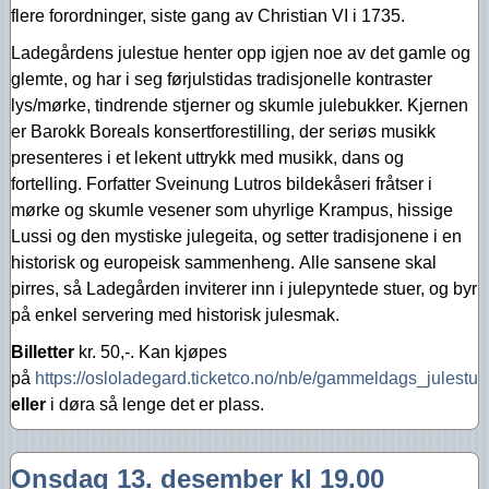
flere forordninger, siste gang av Christian VI i 1735.
Ladegårdens julestue henter opp igjen noe av det gamle og
glemte, og har i seg førjulstidas tradisjonelle kontraster
lys/mørke, tindrende stjerner og skumle julebukker. Kjernen
er Barokk Boreals konsertforestilling, der seriøs musikk
presenteres i et lekent uttrykk med musikk, dans og
fortelling. Forfatter Sveinung Lutros bildekåseri fråtser i
mørke og skumle vesener som uhyrlige Krampus, hissige
Lussi og den mystiske julegeita, og setter tradisjonene i en
historisk og europeisk sammenheng. Alle sansene skal
pirres, så Ladegården inviterer inn i julepyntede stuer, og byr
på enkel servering med historisk julesmak.
Billetter
kr. 50,-. Kan kjøpes
på
https://osloladegard.ticketco.no/nb/e/gammeldags_julestu
eller
i døra så lenge det er plass.
Onsdag 13. desember kl 19.00