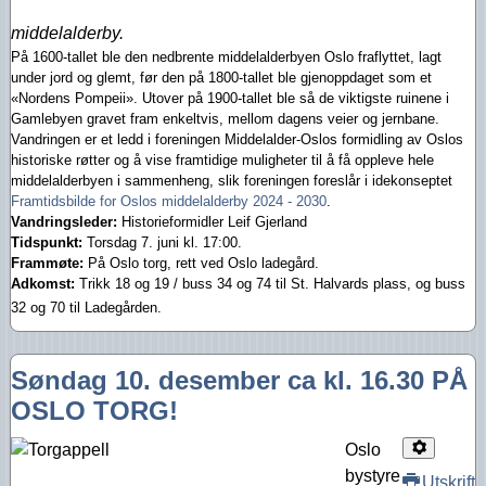
middelalderby.
På 1600-tallet ble den nedbrente middelalderbyen Oslo fraflyttet, lagt
under jord og glemt, før den på 1800-tallet ble gjenoppdaget som et
«Nordens Pompeii». Utover på 1900-tallet ble så de viktigste ruinene i
Gamlebyen gravet fram enkeltvis, mellom dagens veier og jernbane.
Vandringen er et ledd i foreningen Middelalder-Oslos formidling av Oslos
historiske røtter og å vise framtidige muligheter til å få oppleve hele
middelalderbyen i sammenheng, slik foreningen foreslår i idekonseptet
Framtidsbilde for Oslos middelalderby 2024 - 2030
.
Vandringsleder:
Historieformidler Leif Gjerland
Tidspunkt:
Torsdag 7. juni kl. 17:00.
Frammøte:
På Oslo torg, rett ved Oslo ladegård.
Adkomst:
Trikk 18 og 19 / buss 34 og 74 til St. Halvards plass, og buss
32 og 70 til Ladegården.
Søndag 10. desember ca kl. 16.30 PÅ
OSLO TORG!
Oslo
bystyre
Utskrift