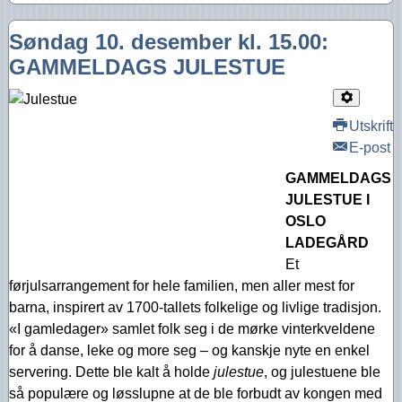
Søndag 10. desember kl. 15.00:
GAMMELDAGS JULESTUE
Utskrift
E-post
GAMMELDAGS
JULESTUE I
OSLO
LADEGÅRD
Et
førjulsarrangement for hele familien, men aller mest for
barna, inspirert av 1700-tallets folkelige og livlige tradisjon.
«I gamledager» samlet folk seg i de mørke vinterkveldene
for å danse, leke og more seg – og kanskje nyte en enkel
servering. Dette ble kalt å holde
julestue
, og julestuene ble
så populære og løsslupne at de ble forbudt av kongen med