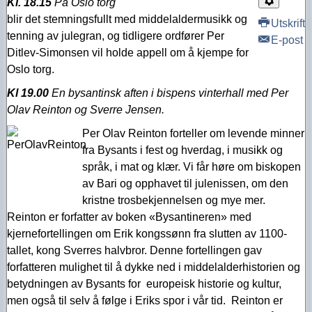
Kl. 18.15
P
å Oslo torg
blir det stemningsfullt med middelaldermusikk og
Utskrift
tenning av julegran, og tidligere ordfører Per
E-post
Ditlev-Simonsen vil holde appell om å kjempe for
Oslo torg.
Kl 19.00
E
n
bysantinsk aften i bispens vinterhall med
Per
Olav Reinton og
Sverre Jensen.
Per Olav Reinton forteller om levende minner
fra Bysants i fest og hverdag, i musikk og
språk, i mat og klær. Vi får høre om biskopen
av Bari og opphavet til julenissen, om den
kristne trosbekjennelsen og mye mer.
Reinton er forfatter av boken «Bysantineren» med
kjernefortellingen om Erik kongssønn fra slutten av 1100-
tallet, kong Sverres halvbror. Denne fortellingen gav
forfatteren mulighet til å dykke ned i middelalderhistorien og
betydningen av Bysants for europeisk historie og kultur,
men også til selv å følge i Eriks spor i vår tid. Reinton er