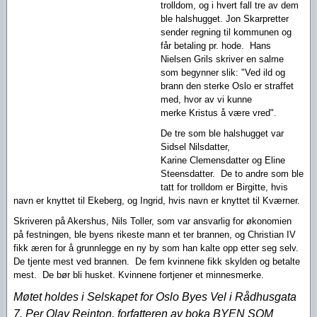
trolldom, og i hvert fall tre av dem
ble halshugget. Jon Skarpretter
sender regning til kommunen og
får betaling pr. hode. Hans
Nielsen Grils skriver en salme
som begynner slik: "Ved ild og
brann den sterke Oslo er straffet
med, hvor av vi kunne
merke Kristus å være vred".
De tre som ble halshugget var
Sidsel Nilsdatter,
Karine Clemensdatter og Eline
Steensdatter. De to andre som ble
tatt for trolldom er Birgitte, hvis
navn er knyttet til Ekeberg, og Ingrid, hvis navn er knyttet til Kværner.
Skriveren på Akershus, Nils Toller, som var ansvarlig for økonomien
på festningen, ble byens rikeste mann et
ter brannen, og Christian IV
fikk æren for å grunnlegge en ny by som han kalte opp etter seg
selv.
De tjente mest ved brannen. De fem kvinnene fikk skylden og betalte
mest. De bør bli husket. Kvinnene fortjener et minnesmerke.
Møtet holdes i Selskapet for Oslo Byes Vel i Rådhusgata
7. Per Olav Reinton, forfatteren av boka BYEN SOM