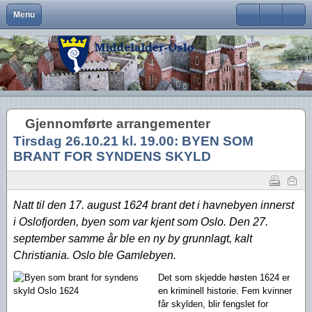
Menu
Close
Om Middelalder-Oslo
Medlemsfordeler og faste arrangementer
Kontaktinfo
Formål
Møter og foredrag
Middelalderbeltet
Middelalderbyen
Medlemsblad
Brukernavn
Hva er Middelalder-Oslo?
Vedtekter
Visjon
Våre arrangementer
Middelalderparken
Dagligliv
Passord
Hva vi vil
Foreningens navn og logo
Handlingsplan
Medlemsturer
Presse
Arkeologiske funn
Husk meg
Gjennomførte arrangementer
Aktiviteter
Gangvaktprisen
Middelalderbyens framtid
Andres arrangementer
Ny viten
Glemt ditt passord?
Tirsdag 26.10.21 kl. 19.00: BYEN SOM
Glemt ditt brukernavn?
Middelalderbyen i dag
Styremedlemmer
Uttalelser
Gjennomførte arrangementer
BRANT FOR SYNDENS SKYLD
Oslo i middelalderen
Kontakt oss
Gjennomførte turer
Natt til den 17. august 1624 brant det i havnebyen innerst
Lederartikler
i Oslofjorden, byen som var kjent som Oslo. Den 27.
september samme år ble en ny by grunnlagt, kalt
Christiania. Oslo ble Gamlebyen.
Det som skjedde høs
ten 1624 er
en kriminell historie. Fem kvinner
får skylden, blir fengslet for