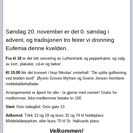
Søndag 20. november er det 0. søndag i
advent, og tradisjonen tro feirer vi dronning
Eufemia denne kvelden.
Fra kl 18
er det lett servering av Luthentrank og pepperkaker, og salg
av kort, plakater, cd-er og bøker.
Kl 19.00
blir det konsert i bisp Nikolas' vinterhall: "De spilte gullterning
ved breden bord". Øyonn Groven Myhren og Sverre Jensen fremfører
middelalderballader.
Arrangementet er åpent for alle - ta gjerne med venner! Gratis for
medlemmer, ikke-medlemmer betaler kr 100.
Sted:
Oslo ladegård, Oslo gate 13
Adkomst:
Trikk 13 og 19 og buss 32 og 74 til holdeplass
Middelalderparken, eller buss 70 til St. Hallvards plass.
Velkommen!