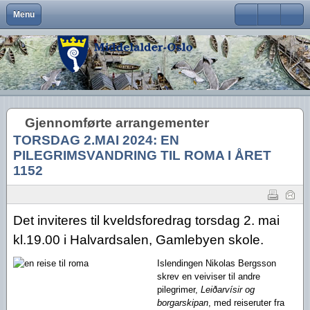
Menu
Close
Om Middelalder-Oslo
Medlemsfordeler og faste arrangementer
Kontaktinfo
Formål
Møter og foredrag
Middelalderbeltet
Middelalderbyen
Medlemsblad
Brukernavn
Hva er Middelalder-Oslo?
Vedtekter
Visjon
Våre arrangementer
Middelalderparken
Dagligliv
Passord
Hva vi vil
Foreningens navn og logo
Handlingsplan
Medlemsturer
Presse
Arkeologiske funn
Husk meg
Gjennomførte arrangementer
Aktiviteter
Gangvaktprisen
Middelalderbyens framtid
Andres arrangementer
Ny viten
Glemt ditt passord?
TORSDAG 2.MAI 2024: EN
Glemt ditt brukernavn?
Middelalderbyen i dag
Styremedlemmer
Uttalelser
Gjennomførte arrangementer
PILEGRIMSVANDRING TIL ROMA I ÅRET
1152
Oslo i middelalderen
Kontakt oss
Gjennomførte turer
Lederartikler
Det inviteres til kveldsforedrag torsdag 2. mai
kl.19.00 i Halvardsalen, Gamlebyen skole.
Islendingen Nikolas Bergsson
skrev en veiviser til andre
pilegrimer,
Leiðarvísir og
borgarskipan
, med reiseruter fra