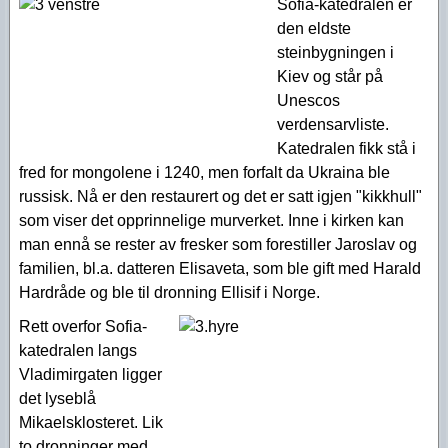
Sofia-katedralen er
den eldste
steinbygningen i
Kiev og står på
Unescos
verdensarvliste.
Katedralen fikk stå i
fred for mongolene i 1240, men forfalt da Ukraina ble
russisk. Nå er den restaurert og det er satt igjen "kikkhull"
som viser det opprinnelige murverket. Inne i kirken kan
man ennå se rester av fresker som forestiller Jaroslav og
familien, bl.a. datteren Elisaveta, som ble gift med Harald
Hardråde og ble til dronning Ellisif i Norge.
Rett overfor Sofia-
katedralen langs
Vladimirgaten ligger
det lyseblå
Mikaelsklosteret. Lik
to dronninger med