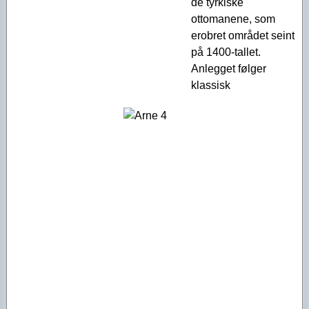
de tyrkiske
ottomanene, som
erobret området seint
på 1400-tallet.
Anlegget følger
klassisk