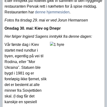
Etter innsjekk på hotellet gikk vi sammen til den hyggelige
restauranten Pervak rett i nærheten for å spise middag.
Restauranten har
denne hjemmesiden
.
Fotos fra tirsdag 29. mai er ved Jorun Hermansen
Onsdag 30. mai:
Kiev og Dnepr
Her følger Ingjerd Sagens inntrykk fra denne dagen:
Vår første dag i Kiev
startet med rundtur i
byen, egentlig på vei til
Rodina, eller "Mor
Ukraina". Statuen ble
bygd i 1981 og er
foreløpig ikke fjernet, slik
det er bestemt at alle
minner fra Sovjettiden
skal. (I dag får det
kanskje en spesiell