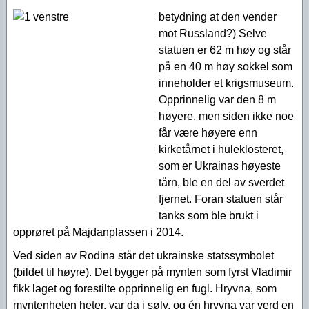
betydning at den vender
mot Russland?) Selve
statuen er 62 m høy og står
på en 40 m høy sokkel som
inneholder et krigsmuseum.
Opprinnelig var den 8 m
høyere, men siden ikke noe
får være høyere enn
kirketårnet i huleklosteret,
som er Ukrainas høyeste
tårn, ble en del av sverdet
fjernet. Foran statuen står
tanks som ble brukt i
opprøret på Majdanplassen i 2014.
Ved siden av Rodina står det ukrainske statssymbolet
(bildet til høyre). Det bygger på mynten som fyrst Vladimir
fikk laget og forestilte opprinnelig en fugl. Hryvna, som
myntenheten heter, var da i sølv, og én hryvna var verd en