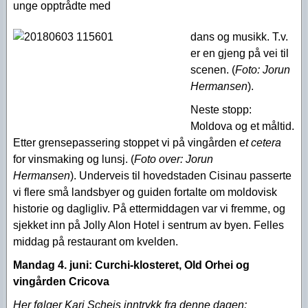
unge opptrådte med
dans og musikk. T.v.
er en gjeng på vei til
scenen. (
Foto
: Jorun
Hermansen
).
Neste stopp:
Moldova og et måltid.
Etter grensepassering stoppet vi på vingården e
t cetera
for vinsmaking og lunsj. (
Foto over: Jorun
Hermansen
). Underveis til hovedstaden Cisinau passerte
vi flere små landsbyer og guiden fortalte om moldovisk
historie og dagligliv. På ettermiddagen var vi fremme, og
sjekket inn på Jolly Alon Hotel i sentrum av byen. Felles
middag på restaurant om kvelden.
Mandag 4. juni:
Curchi-klosteret, Old Orhei og
vingården Cricova
Her følger Kari Scheis inntrykk fra denne dagen: