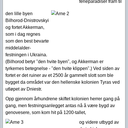
ferieparadiser fram til
den lille byen
Bilhorod-Dnistrovskyi
og fortet Akkerman,
som i dag regnes
som den best bevarte
middelalder-
festningen i Ukraina.
(Bilhorod betyr "den hvite byen", og Akkerman er
tyrkernes betegnelse - "den hvite klippen".) Ved siden av
fortet er det ruiner av et 2500 år gammelt slott som ble
bygget da området var den hellenske kolonien Tyras ved
utløpet av Dniestr.
Opp gjennom århundrene skiftet kolonien herrer gang på
gang, men festningsanlegget antas nå å være bygd av
genovesere, som kom hit på 1200-tallet,
og videre utbygd av