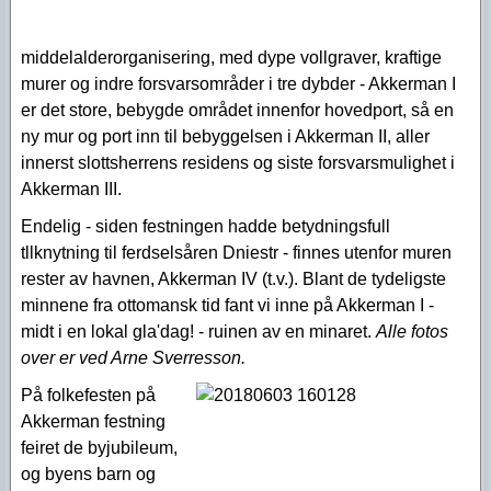
middelalderorganisering, med dype vollgraver, kraftige
murer og indre forsvarsområder i tre dybder - Akkerman I
er det store, bebygde området innenfor hovedport, så en
ny mur og port inn til bebyggelsen i Akkerman II, aller
innerst slottsherrens residens og siste forsvarsmulighet i
Akkerman III.
Endelig - siden festningen hadde betydningsfull
tllknytning til ferdselsåren Dniestr - finnes utenfor muren
rester av havnen, Akkerman IV (t.v.). Blant de tydeligste
minnene fra ottomansk tid fant vi inne på Akkerman I -
midt i en lokal gla'dag! - ruinen av en minaret.
Alle fotos
over er ved Arne Sverresson.
På folkefesten på
Akkerman festning
feiret de byjubileum,
og byens barn og