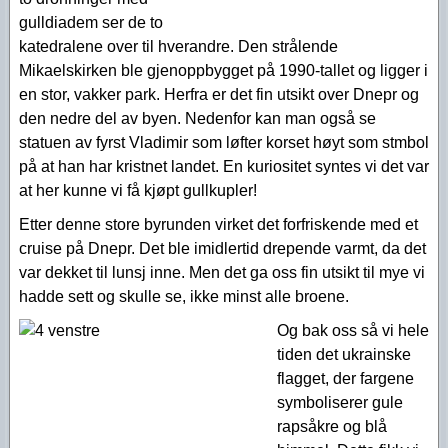
gulldiadem ser de to
katedralene over til hverandre. Den strålende
Mikaelskirken ble gjenoppbygget på 1990-tallet og ligger i
en stor, vakker park. Herfra er det fin utsikt over Dnepr og
den nedre del av byen. Nedenfor kan man også se
statuen av fyrst Vladimir som løfter korset høyt som stmbol
på at han har kristnet landet. En kuriositet syntes vi det var
at her kunne vi få kjøpt gullkupler!
Etter denne store byrunden virket det forfriskende med et
cruise på Dnepr. Det ble imidlertid drepende varmt, da det
var dekket til lunsj inne. Men det ga oss fin utsikt til mye vi
hadde sett og skulle se, ikke minst alle broene.
Og bak oss så vi hele
tiden det ukrainske
flagget, der fargene
symboliserer gule
rapsåkre og blå