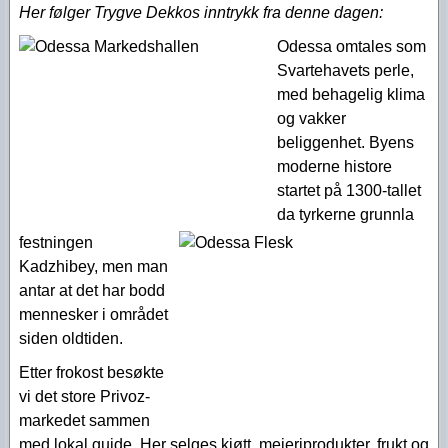
Her følger Trygve Dekkos inntrykk fra denne dagen:
Odessa omtales som
Svartehavets perle,
med behagelig klima
og vakker
beliggenhet. Byens
moderne histore
startet på 1300-tallet
da tyrkerne grunnla
festningen
Kadzhibey, men man
antar at det har bodd
mennesker i området
siden oldtiden.
Etter frokost besøkte
vi det store Privoz-
markedet sammen
med lokal guide. Her selges kjøtt, meieriprodukter, frukt og