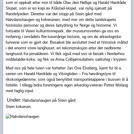
som er oppkalt etter mor til både Olav den Hellige og Harald Hardråde.
Skipet, som er en kopi av Klåstad-skipet, var nylig sjøsatt på
Randsfjorden. Deretter var det stopp på Stein gård med
Halvdanshaugen og kirkeruinen, med mer om dette landskapets
historiske personer og deres betydning for Norge og historine. Vi
fortsatte til
Veien kulturminnepark, der museumsverten ga oss en
innføring i områdets fler-tusenårige historie, og om de arkeologiske
funnene som er gjort der. Besøket ble avsluttet med et historisk måltid
i det enormt store langhuset, en rekonstruksjon etter det nedbrente
langhuset fra jernalderen. Vi fikk også med oss et besøk i Norderhov
middelalder-kirke, og fikk se Anna Colbjørnsdatters sarkofag i krypten.
Med oss på hele turen var forfatter Jan Ove Ekeberg, kjent for bl.a.
serien om Harald Hardråde og Vikingtiden – Fra høvdingstyre til
rikskongedømme, som også benyhttet transportetappene i bussen til å
fortelle.
I tillegg bidra foreningens egen arkeolog-veteran Petter Molaug
med faglig input.
Under:
Halvdanshaugen på Stein gård.
Stein kirkeruin.