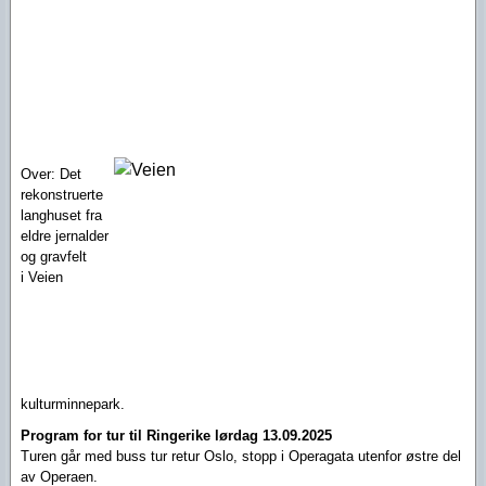
Over: Det
rekonstruerte
langhuset fra
eldre jernalder
og
gravfelt
i
V
eien
kulturminnepark.
Program for tur til Ringerike lørdag 13.09.2025
Turen går med buss tur retur Oslo, stopp i Operagata utenfor østre del
av Operaen.