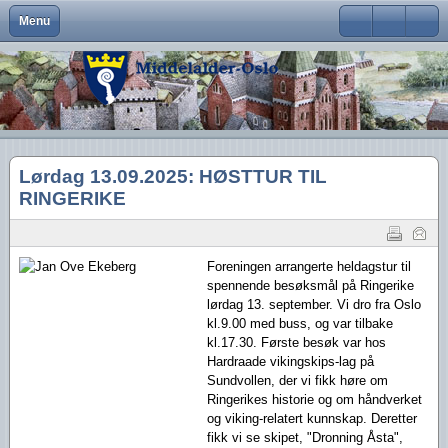
Menu
Close
Om Middelalder-Oslo
Medlemsfordeler og faste arrangementer
Kontaktinfo
Formål
Møter og foredrag
Middelalderbeltet
Middelalderbyen
Medlemsblad
Brukernavn
Hva er Middelalder-Oslo?
Vedtekter
Visjon
Våre arrangementer
Middelalderparken
Dagligliv
Passord
Hva vi vil
Foreningens navn og logo
Handlingsplan
Medlemsturer
Presse
Arkeologiske funn
Husk meg
Lørdag 13.09.2025: HØSTTUR TIL
Aktiviteter
Gangvaktprisen
Middelalderbyens framtid
Andres arrangementer
Ny viten
Glemt ditt passord?
RINGERIKE
Glemt ditt brukernavn?
Middelalderbyen i dag
Styremedlemmer
Uttalelser
Gjennomførte arrangementer
Oslo i middelalderen
Kontakt oss
Gjennomførte turer
Foreningen arrangerte heldagstur til
spennende besøksmål på Ringerike
Lederartikler
lørdag 13. september. Vi dro fra Oslo
kl.9.00 med buss, og var tilbake
kl.17.30. Første besøk var hos
Hardraade vikingskips-lag på
Sundvollen, der vi fikk høre om
Ringerikes historie og om håndverket
og viking-relatert kunnskap. Deretter
fikk vi se skipet, "Dronning Åsta",