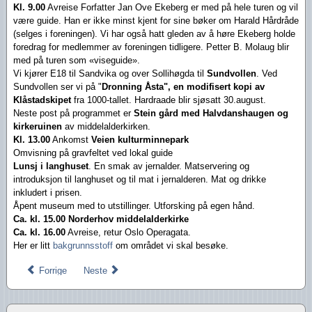
Kl. 9.00
Avreise Forfatter Jan Ove Ekeberg er med på hele turen og vil
være guide. Han er ikke minst kjent for sine bøker om Harald Hårdråde
(selges i foreningen). Vi har også hatt gleden av å høre Ekeberg holde
foredrag for medlemmer av foreningen tidligere. Petter B. Molaug blir
med på turen som «viseguide».
Vi kjører E18 til Sandvika og over Sollihøgda til
Sundvollen
. Ved
Sundvollen ser vi på "
Dronning Åsta", en modifisert kopi av
Klåstadskipet
fra 1000-tallet. Hardraade blir sjøsatt 30.august.
Neste post på programmet er
Stein gård med Halvdanshaugen og
kirkeruinen
av middelalderkirken.
Kl. 13.00
Ankomst
Veien kulturminnepark
Omvisning på gravfeltet ved lokal guide
Lunsj i langhuset
. En smak av jernalder. Matservering og
introduksjon til langhuset og til mat i jernalderen. Mat og drikke
inkludert i prisen.
Åpent museum med to utstillinger. Utforsking på egen hånd.
Ca. kl. 15.00
Norderhov middelalderkirke
Ca. kl. 16.00
Avreise, r
etur Oslo Operagata.
Her er litt
bakgrunnsstoff
om området vi skal besøke.
Forrige
Neste