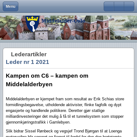
Menu
Close
Om Middelalder-Oslo
Medlemsfordeler og faste arrangementer
Kontaktinfo
Formål
Møter og foredrag
Middelalderbeltet
Middelalderbyen
Medlemsblad
Brukernavn
Hva er Middelalder-Oslo?
Vedtekter
Visjon
Våre arrangementer
Middelalderparken
Dagligliv
Passord
Hva vi vil
Foreningens navn og logo
Handlingsplan
Medlemsturer
Presse
Arkeologiske funn
Husk meg
Lederartikler
Aktiviteter
Gangvaktprisen
Middelalderbyens framtid
Andres arrangementer
Ny viten
Glemt ditt passord?
Leder nr 1 2021
Glemt ditt brukernavn?
Middelalderbyen i dag
Styremedlemmer
Uttalelser
Gjennomførte arrangementer
Kampen om C6 – kampen om
Oslo i middelalderen
Kontakt oss
Gjennomførte turer
Middelalderbyen
Lederartikler
Middelalderbyen er kjempet fram som resultat av Erik Schias store
formidlingsbegavelse, utholdende aktivister, flinke fagfolk og dypt
engasjerte og handlende politikere. Deretter gjør statlige
milliardinvesteringer det mulig å få til et tunnelsystem som stopper
gjennomkjøringstrafikk i Gamlebyen.
Slik bidrar Sissel Rønbeck og vegsjef Trond Bjørgan til at Loenga
motorveibro blir sprengt og fjernet til fordel for den den bortgjemte