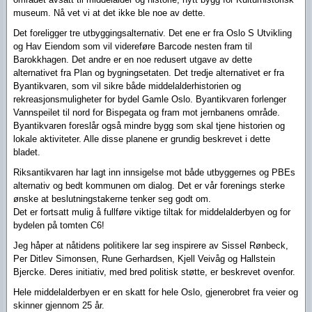
museum. Nå vet vi at det ikke ble noe av dette.
Det foreligger tre utbyggingsalternativ. Det ene er fra Oslo S Utvikling
og Hav Eiendom som vil videreføre Barcode nesten fram til
Barokkhagen. Det andre er en noe redusert utgave av dette
alternativet fra Plan og bygningsetaten. Det tredje alternativet er fra
Byantikvaren, som vil sikre både middelalderhistorien og
rekreasjonsmuligheter for bydel Gamle Oslo. Byantikvaren forlenger
Vannspeilet til nord for Bispegata og fram mot jernbanens område.
Byantikvaren foreslår også mindre bygg som skal tjene historien og
lokale aktiviteter. Alle disse planene er grundig beskrevet i dette
bladet.
Riksantikvaren har lagt inn innsigelse mot både utbyggernes og PBEs
alternativ og bedt kommunen om dialog. Det er vår forenings sterke
ønske at beslutningstakerne tenker seg godt om.
Det er fortsatt mulig å fullføre viktige tiltak for middelalderbyen og for
bydelen på tomten C6!
Jeg håper at nåtidens politikere lar seg inspirere av Sissel Rønbeck,
Per Ditlev Simonsen, Rune Gerhardsen, Kjell Veivåg og Hallstein
Bjercke. Deres initiativ, med bred politisk støtte, er beskrevet ovenfor.
Hele middelalderbyen er en skatt for hele Oslo, gjenerobret fra veier og
skinner gjennom 25 år.