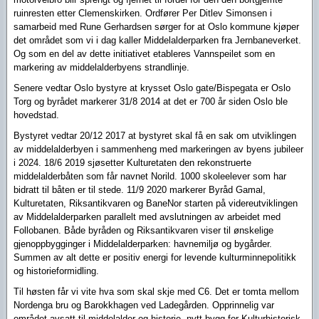
ruinresten etter Clemenskirken. Ordfører Per Ditlev Simonsen i
samarbeid med Rune Gerhardsen sørger for at Oslo kommune kjøper
det området som vi i dag kaller Middelalderparken fra Jernbaneverket.
Og som en del av dette initiativet etableres Vannspeilet som en
markering av middelalderbyens strandlinje.
Senere vedtar Oslo bystyre at krysset Oslo gate/Bispegata er Oslo
Torg og byrådet markerer 31/8 2014 at det er 700 år siden Oslo ble
hovedstad.
Bystyret vedtar 20/12 2017 at bystyret skal få en sak om utviklingen
av middelalderbyen i sammenheng med markeringen av byens jubileer
i 2024. 18/6 2019 sjøsetter Kulturetaten den rekonstruerte
middelalderbåten som får navnet Norild. 1000 skoleelever som har
bidratt til båten er til stede. 11/9 2020 markerer Byråd Gamal,
Kulturetaten, Riksantikvaren og BaneNor starten på videreutviklingen
av Middelalderparken parallelt med avslutningen av arbeidet med
Follobanen. Både byråden og Riksantikvaren viser til ønskelige
gjenoppbygginger i Middelalderparken: havnemiljø og bygårder.
Summen av alt dette er positiv energi for levende kulturminnepolitikk
og historieformidling.
Til høsten får vi vite hva som skal skje med C6. Det er tomta mellom
Nordenga bru og Barokkhagen ved Ladegården. Opprinnelig var
området avsatt til middelalder og historie, nytt bygg for Kulturhistorisk