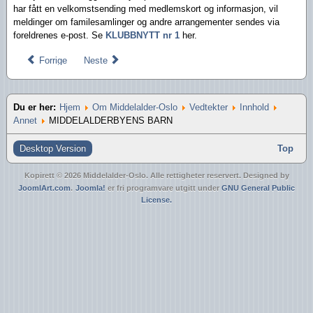
har fått en velkomstsending med medlemskort og informasjon, vil
meldinger om familesamlinger og andre arrangementer sendes via
foreldrenes e-post. Se
KLUBBNYTT nr 1
her.
Forrige
Neste
Du er her:
Hjem
Om Middelalder-Oslo
Vedtekter
Innhold
Annet
MIDDELALDERBYENS BARN
Desktop Version
Top
Kopirett © 2026 Middelalder-Oslo. Alle rettigheter reservert. Designed by
JoomlArt.com
.
Joomla!
er fri programvare utgitt under
GNU General Public
License.