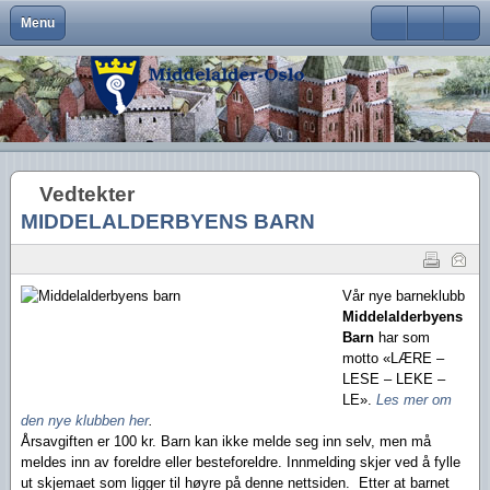
Menu
Close
Om Middelalder-Oslo
Medlemsfordeler og faste arrangementer
Kontaktinfo
Formål
Møter og foredrag
Middelalderbeltet
Middelalderbyen
Medlemsblad
Brukernavn
Hva er Middelalder-Oslo?
Vedtekter
Visjon
Våre arrangementer
Middelalderparken
Dagligliv
Passord
Hva vi vil
Foreningens navn og logo
Handlingsplan
Medlemsturer
Presse
Arkeologiske funn
Husk meg
Vedtekter
Aktiviteter
Gangvaktprisen
Middelalderbyens framtid
Andres arrangementer
Ny viten
Glemt ditt passord?
MIDDELALDERBYENS BARN
Glemt ditt brukernavn?
Middelalderbyen i dag
Styremedlemmer
Uttalelser
Gjennomførte arrangementer
Oslo i middelalderen
Kontakt oss
Gjennomførte turer
Vår nye barneklubb
Middelalderbyens
Lederartikler
Barn
har som
motto «LÆRE –
LESE – LEKE –
LE».
Les mer om
den nye klubben her
.
Årsavgiften er 100 kr. Barn kan ikke melde seg inn selv, men må
meldes inn av foreldre eller besteforeldre. Innmelding skjer ved å fylle
ut skjemaet som ligger til høyre på denne nettsiden. Etter at barnet