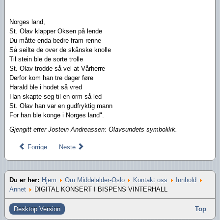
Norges land,
St. Olav klapper Oksen på lende
Du måtte enda bedre fram renne
Så seilte de over de skånske knolle
Til stein ble de sorte trolle
St. Olav trodde så vel at Vårherre
Derfor kom han tre dager føre
Harald ble i hodet så vred
Han skapte seg til en orm så led
St. Olav han var en gudfryktig mann
For han ble konge i Norges land".
Gjengitt etter Jostein Andreassen: Olavsundets symbolikk.
Forrige
Neste
Du er her:
Hjem
Om Middelalder-Oslo
Kontakt oss
Innhold
Annet
DIGITAL KONSERT I BISPENS VINTERHALL
Desktop Version
Top