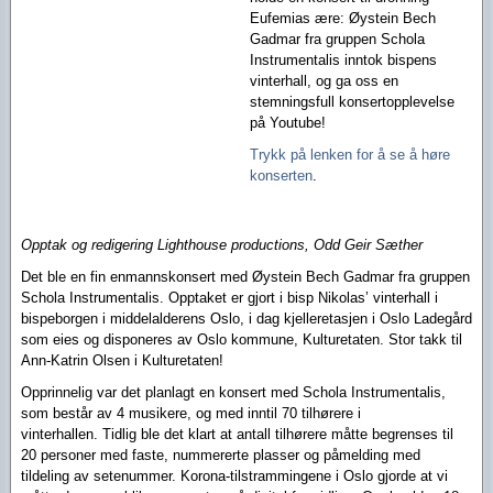
Eufemias ære:
Øystein Bech
Gadmar fra gruppen Schola
Instrumentalis inntok bispens
vinterhall, og ga oss en
stemningsfull konsertopplevelse
på Youtube!
Trykk på lenken for å se å høre
konserten
.
Opptak og redigering Lighthouse productions, Odd Geir Sæther
Det ble en fin enmannskonsert med Øystein Bech Gadmar fra gruppen
Schola Instrumentalis. Opptaket er gjort i bisp Nikolas’ vinterhall i
bispeborgen i middelalderens Oslo, i dag kjelleretasjen i Oslo Ladegård
som eies og disponeres av Oslo kommune, Kulturetaten. Stor takk til
Ann-Katrin Olsen i Kulturetaten!
Opprinnelig var det planlagt en konsert med Schola Instrumentalis,
som består av 4 musikere, og med inntil 70 tilhørere i
vinterhallen.
Tidlig ble det klart at antall tilhørere måtte begrenses til
20 personer med faste, nummererte plasser og påmelding med
tildeling av setenummer. Korona-t
ilstrammingene i Oslo gjorde at vi