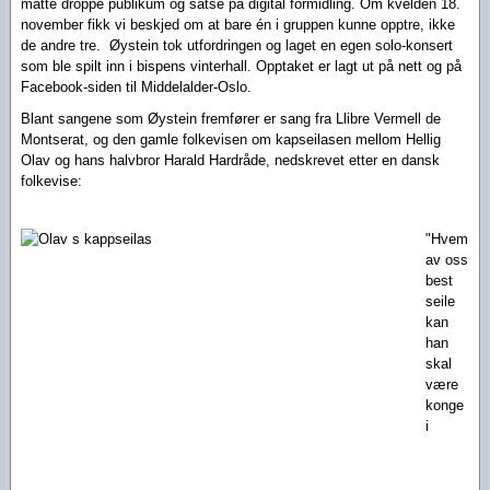
måtte droppe publikum og satse på digital formidling.
Om kvelden 18.
november fikk vi beskjed om at bare én i gruppen kunne opptre, ikke
de andre tre. Øystein tok utfordringen og laget en egen solo-konsert
som ble spilt inn i bispens vinterhall.
Opptaket er lagt ut på nett og på
Facebook-siden til Middelalder-Oslo.
Blant sangene som Øystein fremfører er sang fra Llibre Vermell de
Montserat, og den gamle folkevisen om kapseilasen mellom Hellig
Olav og hans halvbror Harald Hardråde, nedskrevet etter en dansk
folkevise:
"Hvem
av oss
best
seile
kan
han
skal
være
konge
i