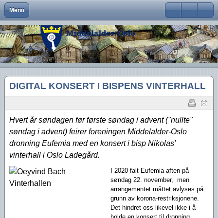
Menu
Close
Om Middelalder-Oslo
Medlemsfordeler og faste arrangementer
Kontaktinfo
Formål
Møter og foredrag
Middelalderbeltet
Middelalderbyen
Medlemsblad
Brukernavn
Hva er Middelalder-Oslo?
Vedtekter
Visjon
Våre arrangementer
Middelalderparken
Dagligliv
Passord
Hva vi vil
Foreningens navn og logo
Handlingsplan
Medlemsturer
Presse
Arkeologiske funn
Husk meg
DIGITAL KONSERT I BISPENS VINTERHALL
Aktiviteter
Gangvaktprisen
Middelalderbyens framtid
Andres arrangementer
Ny viten
Glemt ditt passord?
Glemt ditt brukernavn?
Middelalderbyen i dag
Styremedlemmer
Uttalelser
Gjennomførte arrangementer
Hvert år søndagen før første søndag i advent ("nullte"
Oslo i middelalderen
Kontakt oss
Gjennomførte turer
søndag i advent) feirer foreningen Middelalder-Oslo
dronning Eufemia med en konsert i bisp Nikolas’
Lederartikler
vinterhall i Oslo Ladegård.
I 2020 falt Eufemia-aften på
søndag
22. november, men
arrangementet
måttet avlyses på
grunn av
korona-restriksjonene.
Det hindret oss likevel ikke i å
holde en konsert til dronning