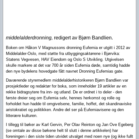
middelalderdronning,
redigert av Bjørn Bandlien.
Boken om Håkon V Magnussons dronning Eufemia er utgitt i 2012 av
Middelalder-Oslo, med støtte fra utbyggingsaktørene i Bjørvika:
Statens Vegvesen, HAV Eiendom og Oslo S Utvikling. Utgivelsen
skulle markere at det var 700 år siden Eufemia døde, samtidig hadde
den nye bydelens hovedgate fått navnet Dronning Eufemias gate.
Daværende styremedlem middelalderhistorikeren Bjørn Bandlien var
prosjektleder og redaktør for boka, som inneholder 19 artikler av en
rekke bidragsytere fra inn- og utland. De er ordnet i to deler - den
første dreier seg om Eufemia selv, hennes herkomst og rolle og
forholdet hun hadde til omgivelsene, familie, hoffet, det skandinaviske
aristokratiet og politikken. Andre del ser på Eufemiavisene og den
litterære kulturen.
I tillegg til bøker av Karl Gervin, Per Olav Reinton og Jan Ove Egeberg
(s
e omtale av disse bøkene helt til slutt i denne artikkelen)
har
foreningen i den siste tiden utvidet utvalget med noen nye (og ikke fullt