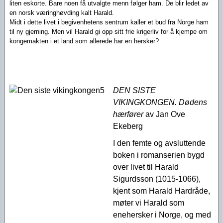
liten eskorte. Bare noen få utvalgte menn følger ham. De blir ledet av
en norsk væringhøvding kalt Harald.
Midt i dette livet i begivenhetens sentrum kaller et bud fra Norge ham
til ny gjerning. Men vil Harald gi opp sitt frie krigerliv for å kjempe om
kongemakten i et land som allerede har en hersker?
DEN SISTE
VIKINGKONGEN. Dødens
hærfører
av Jan Ove
Ekeberg
I den femte og avsluttende
boken i romanserien bygd
over livet til Harald
Sigurdsson (1015-1066),
kjent som Harald Hardråde,
møter vi Harald som
enehersker i Norge, og med