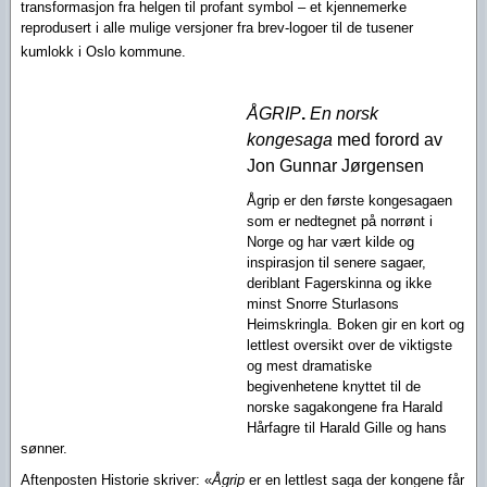
transformasjon fra helgen til profant symbol – et kjennemerke
reprodusert i alle mulige versjoner fra brev-logoer til de tusener
kumlokk i Oslo kommune.
ÅGRIP
.
En norsk
kongesaga
med forord av
Jon Gunnar Jørgensen
Ågrip er den første kongesagaen
som er nedtegnet på norrønt i
Norge og har vært kilde og
inspirasjon til senere sagaer,
deriblant Fagerskinna og ikke
minst Snorre Sturlasons
Heimskringla. Boken gir en kort og
lettlest oversikt over de viktigste
og mest dramatiske
begivenhetene knyttet til de
norske sagakongene fra Harald
Hårfagre til Harald Gille og hans
sønner.
Aftenposten Historie skriver: «
Ågrip
er en lettlest saga der kongene får