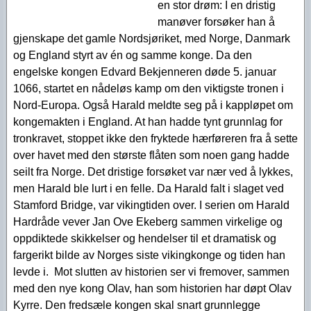
en stor drøm: I en dristig
manøver forsøker han å
gjenskape det gamle Nordsjøriket, med Norge, Danmark
og England styrt av én og samme konge. Da den
engelske kongen Edvard Bekjenneren døde 5. januar
1066, startet en nådeløs kamp om den viktigste tronen i
Nord-Europa. Også Harald meldte seg på i kappløpet om
kongemakten i England. At han hadde tynt grunnlag for
tronkravet, stoppet ikke den fryktede hærføreren fra å sette
over havet med den største flåten som noen gang hadde
seilt fra Norge. Det dristige forsøket var nær ved å lykkes,
men Harald ble lurt i en felle. Da Harald falt i slaget ved
Stamford Bridge, var vikingtiden over. I serien om Harald
Hardråde vever Jan Ove Ekeberg sammen virkelige og
oppdiktede skikkelser og hendelser til et dramatisk og
fargerikt bilde av Norges siste vikingkonge og tiden han
levde i. Mot slutten av historien ser vi fremover, sammen
med den nye kong Olav, han som historien har døpt Olav
Kyrre. Den fredsæle kongen skal snart grunnlegge