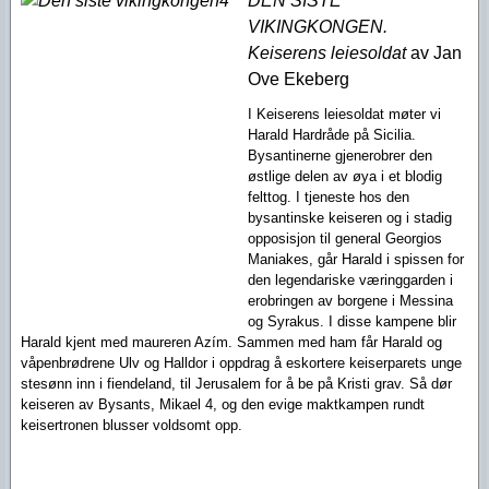
DEN SISTE
VIKINGKONGEN.
Keiserens leiesoldat
av Jan
Ove Ekeberg
I Keiserens leiesoldat møter vi
Harald Hardråde på Sicilia.
Bysantinerne gjenerobrer den
østlige delen av øya i et blodig
felttog. I tjeneste hos den
bysantinske keiseren og i stadig
opposisjon til general Georgios
Maniakes, går Harald i spissen for
den legendariske væringgarden i
erobringen av borgene i Messina
og Syrakus. I disse kampene blir
Harald kjent med maureren Azím. Sammen med ham får Harald og
våpenbrødrene Ulv og Halldor i oppdrag å eskortere keiserparets unge
stesønn inn i fiendeland, til Jerusalem for å be på Kristi grav. Så dør
keiseren av Bysants, Mikael 4, og den evige maktkampen rundt
keisertronen blusser voldsomt opp.