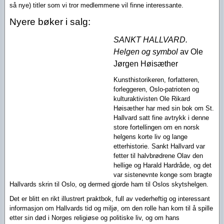
så nye) titler som vi tror medlemmene vil finne interessante.
Nyere bøker i salg:
SANKT HALLVARD.
Helgen og symbol
av Ole
Jørgen Høisæther
Kunsthistorikeren, forfatteren,
forleggeren, Oslo-patrioten og
kulturaktivisten Ole Rikard
Høisæther har med sin bok om St.
Hallvard satt fine avtrykk i denne
store fortellingen om en norsk
helgens korte liv og lange
etterhistorie. Sankt Hallvard var
fetter til halvbrødrene Olav den
hellige og Harald Hardråde, og det
var sistenevnte konge som bragte
Hallvards skrin til Oslo, og dermed gjorde ham til Oslos skytshelgen.
Det er blitt en rikt illustrert praktbok, full av vederheftig og interessant
informasjon om Hallvards tid og miljø, om den rolle han kom til å spille
etter sin død i Norges religiøse og politiske liv, og om hans