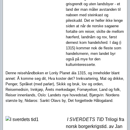
grisgrendt og uten landsbyer - et
land der man måler avstanden til
naboen med steinkast og
pileskudd. Det er heller ikke lenge
siden at når de norske sagaene
fortalte om reiser, skilte de mellom
hærferd, landnåm og rov, først
dernest kom handelsferd. I dag (i
1315) kommer nok de fleste som
handelsmenn, men landet byr
også på mye for den
kulturinteresserte.
Denne reisehåndboken
er Lonly Planet ála 1315, og i
nneholder blant
annet: Å komme seg dit, Hva koster det? Innkvartering, Mat og drikke,
Penger, Språket (med parlør), Skikk og bruk, lov og orden,
Reisemedisin, Innkjøp, Årets merkedager, Fornøyelser, Land og folk,
Reiser innenlands, Oslo: Landets nye hovedstad, Bjørgvin: Nordens
største by, Nidaros: Sankt Olavs by, Det forgjettede Hålogaland.
I SVERDETS TID
Trilogi fra
norsk borgerkrigstid. av Jan