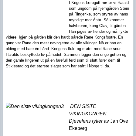
I Krigens læregutt møter vi Harald
som ungdom på hjemgården Stein
på Ringerike, som styres av hans
myndige mor Åsta. Så kommer
halvbroren, kong Olav, til gården.
Han jages av fiender og må flykte
videre. Igjen på gården blir den hardt sårede Rane Kongsfostre. En
gang var Rane den mest navngjetne av alle vikinger. Nå er han en
olding med bare én hånd. Kongens flukt og møtet med Rane snur
Haralds beskyttede liv på hodet. Sammen legger den unge gutten og
den gamle krigeren ut på en farefull ferd som til slutt fører dem til
Stiklestad og det største slaget som har stått i Norge til da.
DEN SIST
E
VIKINGKONGEN.
Djevelens rytter
av Jan Ove
Ekeberg