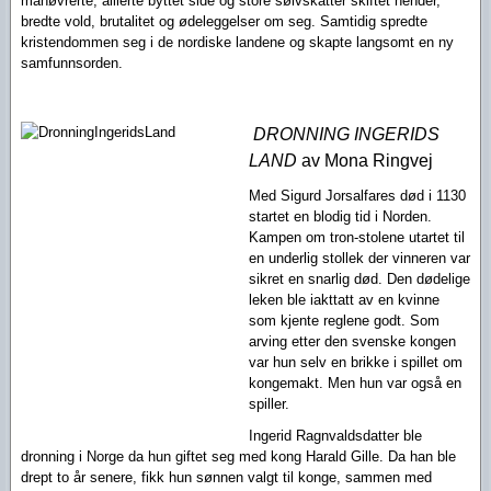
manøvrerte, allierte byttet side og store sølvskatter skiftet hender,
bredte vold, brutalitet og ødeleggelser om seg. Samtidig spredte
kristendommen seg i de nordiske landene og skapte langsomt en ny
samfunnsorden.
DRONNING INGERIDS
LAND
av Mona Ringvej
Med Sigurd Jorsalfares død i 1130
startet en blodig tid i Norden.
Kampen om tron-stolene utartet til
en underlig stollek der vinneren var
sikret en snarlig død. Den dødelige
leken ble iakttatt av en kvinne
som kjente reglene godt. Som
arving etter den svenske kongen
var hun selv en brikke i spillet om
kongemakt. Men hun var også en
spiller.
Ingerid Ragnvaldsdatter ble
dronning i Norge da hun giftet seg med kong Harald Gille. Da han ble
drept to år senere, fikk hun sønnen valgt til konge, sammen med