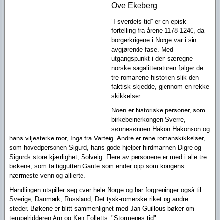
Ove Ekeberg
”I sverdets tid” er en episk
fortelling fra årene 1178-1240, da
borgerkrigene i Norge var i sin
avgjørende fase. Med
utgangspunkt i den særegne
norske sagalitteraturen følger de
tre romanene historien slik den
faktisk skjedde, gjennom en rekke
skikkelser.
Noen er historiske personer, som
birkebeinerkongen Sverre,
sønnesønnen Håkon Håkonson og
hans viljesterke mor, Inga fra Varteig. Andre er rene romanskikkelser,
som hovedpersonen Sigurd, hans gode hjelper hirdmannen Digre og
Sigurds store kjærlighet, Solveig. Flere av personene er med i alle tre
bøkene, som fattiggutten Gaute som ender opp som kongens
nærmeste venn og allierte.
Handlingen utspiller seg over hele Norge og har forgreninger også til
Sverige, Danmark, Russland, Det tysk-romerske riket og andre
steder.
Bøkene er blitt sammenlignet med Jan Guillous bøker om
tempelridderen Arn og Ken Folletts: "Stormenes tid".