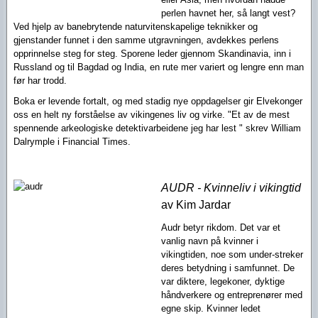
perlen havnet her, så langt vest?
Ved hjelp av banebrytende naturvitenskapelige teknikker og
gjenstander funnet i den samme utgravningen, avdekkes perlens
opprinnelse steg for steg. Sporene leder gjennom Skandinavia, inn i
Russland og til Bagdad og India, en rute mer variert og lengre enn man
før har trodd.
Boka er levende fortalt, og med stadig nye oppdagelser gir Elvekonger
oss en helt ny forståelse av vikingenes liv og virke. "Et av de mest
spennende arkeologiske detektivarbeidene jeg har lest " skrev William
Dalrymple i Financial Times.
AUDR - Kvinneliv i vikingtid
av Kim Jardar
Audr betyr rikdom. Det var et
vanlig navn på kvinner i
vikingtiden, noe som under-streker
deres betydning i samfunnet. De
var diktere, legekoner, dyktige
håndverkere og entreprenører med
egne skip. Kvinner ledet