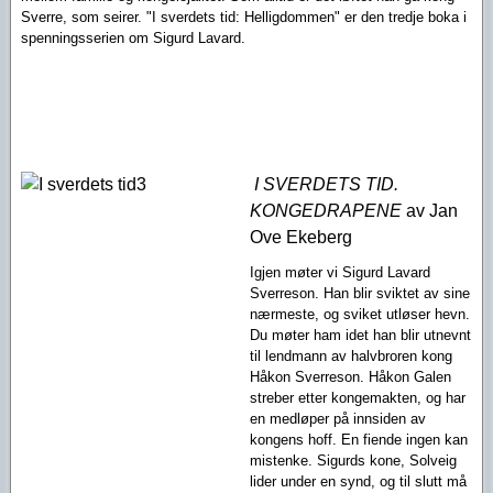
Sverre, som seirer. "I sverdets tid: Helligdommen" er den tredje boka i
spenningsserien om Sigurd Lavard.
I SVERDETS TID.
KONGEDRAPENE
av Jan
Ove Ekeberg
Igjen møter vi Sigurd Lavard
Sverreson. Han blir sviktet av sine
nærmeste, og sviket utløser hevn.
Du møter ham idet han blir utnevnt
til lendmann av halvbroren kong
Håkon Sverreson. Håkon Galen
streber etter kongemakten, og har
en medløper på innsiden av
kongens hoff. En fiende ingen kan
mistenke. Sigurds kone, Solveig
lider under en synd, og til slutt må