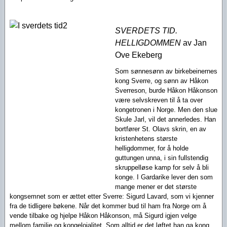
SVERDETS TID.
H
ELLIGDOMMEN
av Jan
Ove Ekeberg
Som sønnesønn av birkebeinernes
kong Sverre, og sønn av Håkon
Sverreson, burde Håkon Håkonson
være selvskreven til å ta over
kongetronen i Norge. Men den slue
Skule Jarl, vil det annerledes. Han
bortfører St. Olavs skrin, en av
kristenhetens største
helligdommer, for å holde
guttungen unna, i sin fullstendig
skruppelløse kamp for selv å bli
konge. I Gardarike lever den som
mange mener er det største
kongsemnet som er ættet etter Sverre: Sigurd Lavard, som vi kjenner
fra de tidligere bøkene. Når det kommer bud til ham fra Norge om å
vende tilbake og hjelpe Håkon Håkonson, må Sigurd igjen velge
mellom familie og kongelojalitet. Som alltid er det løftet han ga kong