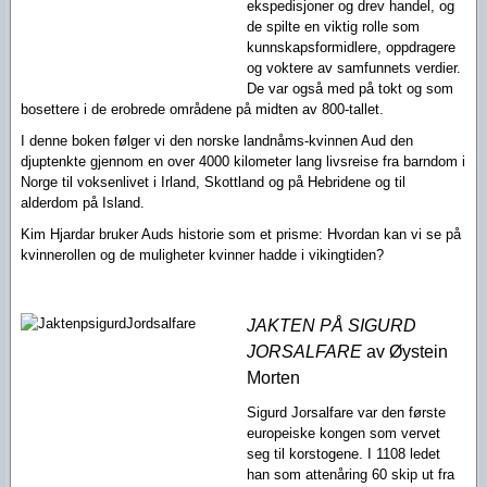
ekspedisjoner og drev handel, og
de spilte en viktig rolle som
kunnskapsformidlere, oppdragere
og voktere av samfunnets verdier.
De var også med på tokt og som
bosettere i de erobrede områdene på midten av 800-tallet.
I denne boken følger vi den norske landnåms-kvinnen Aud den
djuptenkte gjennom en over 4000 kilometer lang livsreise fra barndom i
Norge til voksenlivet i Irland, Skottland og på Hebridene og til
alderdom på Island.
Kim Hjardar bruker Auds historie som et prisme: Hvordan kan vi se på
kvinnerollen og de muligheter kvinner hadde i vikingtiden?
JAKTEN PÅ SIGURD
JORSALFARE
av Øystein
Morten
Sigurd Jorsalfare var den første
europeiske kongen som vervet
seg til korstogene. I 1108 ledet
han som attenåring 60 skip ut fra