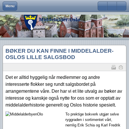
Menu
Close
Om Middelalder-Oslo
Medlemsfordeler og faste arrangementer
Kontaktinfo
Formål
Møter og foredrag
Middelalderbeltet
Middelalderbyen
Medlemsblad
Brukernavn
Hva er Middelalder-Oslo?
Vedtekter
Visjon
Våre arrangementer
Middelalderparken
Dagligliv
Passord
Hva vi vil
Foreningens navn og logo
Handlingsplan
Medlemsturer
Presse
Arkeologiske funn
Husk meg
BØKER DU KAN FINNE I MIDDELALDER-
Aktiviteter
Gangvaktprisen
Middelalderbyens framtid
Andres arrangementer
Ny viten
Glemt ditt passord?
OSLOS LILLE SALGSBOD
Glemt ditt brukernavn?
Middelalderbyen i dag
Styremedlemmer
Uttalelser
Gjennomførte arrangementer
Oslo i middelalderen
Kontakt oss
Gjennomførte turer
Det er alltid hyggelig når medlemmer og andre
interesserte flokker seg rundt salgsbordet på
Lederartikler
arrangementene våre. Der har vi et lite utvalg av bøker av
interesse og kanskje også nytte for oss som er opptatt av
middelalderhistorie generelt og
Oslos historie spesielt.
To prektige bokverk utgjør selve
ryggraden i sortimentet vårt,
nemlig Erik Schia og Karl Fredrik