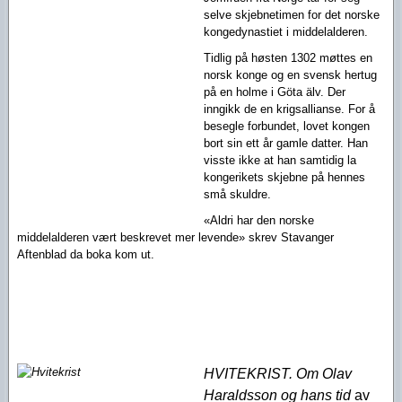
selve skjebnetimen for det norske
kongedynastiet i middelalderen.
Tidlig på høsten 1302 møttes en
norsk konge og en svensk hertug
på en holme i Göta älv. Der
inngikk de en krigsallianse. For å
besegle forbundet, lovet kongen
bort sin ett år gamle datter. Han
visste ikke at han samtidig la
kongerikets skjebne på hennes
små skuldre.
«Aldri har den norske
middelalderen vært beskrevet mer levende» skrev Stavanger
Aftenblad da boka kom ut.
HVITEKRIST. Om Olav
Haraldsson og hans tid
av