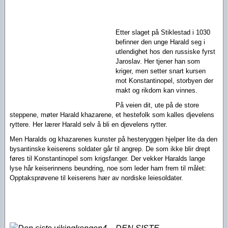
Etter slaget på Stiklestad i 1030
befinner den unge Harald seg i
utlendighet hos den russiske fyrst
Jaroslav. Her tjener han som
kriger, men setter snart kursen
mot Konstantinopel, storbyen der
makt og rikdom kan vinnes.
På veien dit, ute på de store
steppene, møter Harald khazarene, et hestefolk som kalles djevelens
ryttere. Her lærer Harald selv å bli en djevelens rytter.
Men Haralds og khazarenes kunster på hesteryggen hjelper lite da den
bysantinske keiserens soldater går til angrep. De som ikke blir drept
føres til Konstantinopel som krigsfanger. Der vekker Haralds lange
lyse hår keiserinnens beundring, noe som leder ham frem til målet:
Opptaksprøvene til keiserens hær av nordiske leiesoldater.