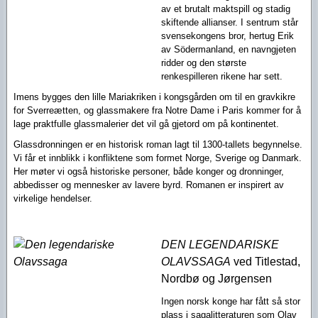
av et brutalt maktspill og stadig
skiftende allianser. I sentrum står
svensekongens bror, hertug Erik
av Södermanland, en navngjeten
ridder og den største
renkespilleren rikene har sett.
Imens bygges den lille Mariakriken i kongsgården om til en gravkikre
for Sverreætten, og glassmakere fra Notre Dame i Paris kommer for å
lage praktfulle glassmalerier det vil gå gjetord om på kontinentet.
Glassdronningen er en historisk roman lagt til 1300-tallets begynnelse.
Vi får et innblikk i konfliktene som formet Norge, Sverige og Danmark.
Her møter vi også historiske personer, både konger og dronninger,
abbedisser og mennesker av lavere byrd. Romanen er inspirert av
virkelige hendelser.
DEN LEGENDARISKE
OLAVSSAGA
ved Titlestad,
Nordbø og Jørgensen
Ingen norsk konge har fått så stor
plass i sagalitteraturen som Olav