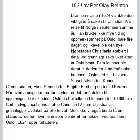
1624
av Per Olav Reinton
Brannen i Oslo i 1624 var ikke den
viktigste årsaken til Christian IVs
reise til Norge i september samme
år. Han brukte ikke mye tid og
oppmerksomhet på Oslo, bare fire
dager, og likevel ble den nye
kjøpstaden Christiania etablert i
detalj og grunnlagt seks uker etter
at Oslo brant. Fem kvinner ble
dømt til døden for å ha forårsaket
brannen i Oslo ved sitt hekseri:
Sissel Nilsdatter, Karine
Clemetsdatter, Eline Stensdatter, Birgitte Ekeberg og Ingrid Kværner.
Når overnaturlige krefter får skylda, er det for å dekke til
ugjerninger. Det skjedde i Oslo da trollfolkene ble henrettet. I 1880 ble
Carl Ludvig Jacobsens statue Christian IV som Christianias
grunnlegger avduket på Stortorvet. Mon ikke vi også burde få en
statue av de fem kvinnene som ble dømt for hekseri ved brannen i
Oslo i 1624, spør forfatteren.