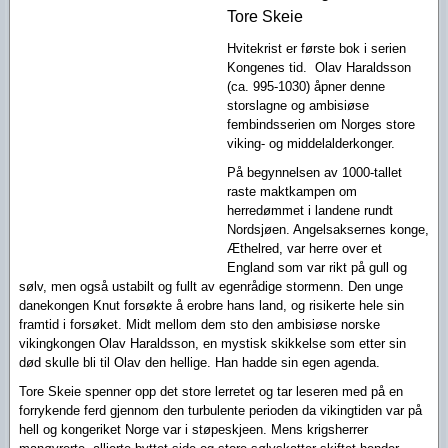
Tore Skeie
Hvitekrist er første bok i serien
Kongenes tid. Olav Haraldsson
(ca. 995-1030) åpner denne
storslagne og ambisiøse
fembindsserien om Norges store
viking- og middelalderkonger.
På begynnelsen av 1000-tallet
raste maktkampen om
herredømmet i landene rundt
Nordsjøen. Angelsaksernes konge,
Æthelred, var herre over et
England som var rikt på gull og
sølv, men også ustabilt og fullt av egenrådige stormenn. Den unge
danekongen Knut forsøkte å erobre hans land, og risikerte hele sin
framtid i forsøket. Midt mellom dem sto den ambisiøse norske
vikingkongen Olav Haraldsson, en mystisk skikkelse som etter sin
død skulle bli til Olav den hellige. Han hadde sin egen agenda.
Tore Skeie spenner opp det store lerretet og tar leseren med på en
forrykende ferd gjennom den turbulente perioden da vikingtiden var på
hell og kongeriket Norge var i støpeskjeen. Mens krigsherrer