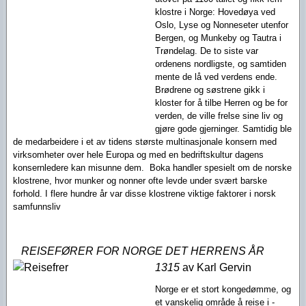
klostre i Norge: Hovedøya ved
Oslo, Lyse og Nonneseter utenfor
Bergen, og Munkeby og Tautra i
Trøndelag. De to siste var
ordenens nordligste, og samtiden
mente de lå ved verdens ende.
Brødrene og søstrene gikk i
kloster for å tilbe Herren og be for
verden, de ville frelse sine liv og
gjøre gode gjerninger. Samtidig ble
de medarbeidere i et av tidens største multinasjonale konsern med
virksomheter over hele Europa og med en bedriftskultur dagens
konsernledere kan misunne dem. Boka handler spesielt om de norske
klostrene, hvor munker og nonner ofte levde under svært barske
forhold. I flere hundre år var disse klostrene viktige faktorer i norsk
samfunnsliv
REISEFØRER FOR NORGE DET HERRENS ÅR
1315
av Karl Gervin
Norge er et stort kongedømme, og
et vanskelig område å reise i -