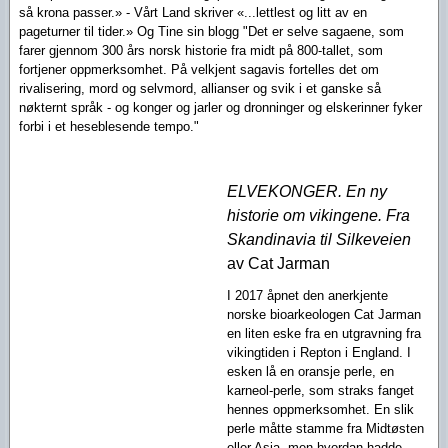
så krona passer.» - Vårt Land skriver «...lettlest og litt av en
pageturner til tider.» Og Tine sin blogg "Det er selve sagaene, som
farer gjennom 300 års norsk historie fra midt på 800-tallet, som
fortjener oppmerksomhet. På velkjent sagavis fortelles det om
rivalisering, mord og selvmord, allianser og svik i et ganske så
nøkternt språk - og konger og jarler og dronninger og elskerinner fyker
forbi i et heseblesende tempo."
ELVEKONGER. En ny
historie om vikingene. Fra
Skandinavia til Silkeveien
av Cat Jarman
I 2017 åpnet den anerkjente
norske bioarkeologen Cat Jarman
en liten eske fra en utgravning fra
vikingtiden i Repton i England. I
esken lå en oransje perle, en
karneol-perle, som straks fanget
hennes oppmerksomhet. En slik
perle måtte stamme fra Midtøsten
eller Asia, men hvordan hadde