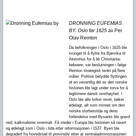
DRONNING EUFEMIAS
BY. Oslo før 1625
av Per
Olav Reinton
Da befolkningen i Oslo i 1625 ble
tvunget til å flytte fra Bjørvika til
Akershus for å bli Christiania-
beboere, var beslutningen i følge
Reinton strategisk tenkt på flere
måter. Politisk betydde flyttingen
at en vesentlig del av den norske
historien ble lagt under torva for å
legitimere dansk overhøyhet. I
Oslo ble alle kirker revet, bøker
ødelagt, alt som minnet om den
norske storhetstida og dens
forbindelse med Bysants ble gravd
ned, kalkmalerier overmalt. Få steder i Europa ble historien så rasert
og ødelagt som i Oslo i tida etter reformasjonen i 1537. Byen ble
degradert fra hovedstad til provinsby etter at sentraladministrasjonen