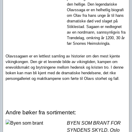
den hellige.
Den legendariske
Olavssaga er en helhetlig biografi
om Olav fra hans unge år til
hans
dramatiske død ved slaget på
Stiklestad. Sagaen er nedtegnet
av en
nordmann, sannsynligvis fra
Trøndelag, omkring år 1200, 30 år
før Snorres
Heimskringla.
Olavssagaen er en lettlest samling av historier om den mest kjente
vikingkongen.
Den gir et levende bilde av vikingtiden, kampen om
enevoldsmakt og
brytningene mellom hedensk og kristen tro. I denne
boken kan man bli kjent
med de dramatiske hendelsene, det rike
persongalleriet og maktkampene som
førte til Olavs storhet og fall.
Andre bøker fra sortimentet:
BYEN SOM BRANT FOR
SYNDENS SKYLD. Oslo