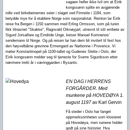
sagaen heller ikke tvil om at Eirik
kongssønn spilte en avgjørende
rolle ved birkebeinernes seier i slaget ved Fimreite i 1184, som
betydde mye for å etablere Norge som nasjonalstat. Reinton lar Eirik
reise fra Bergen i 1150 sammen med Erling Ormsson, som på turen
fikk tilnavnet "Skakke", Ragnvald Orknøyjarl, utnevnt til sitt embete av
Sigurd Jorsalfare og Eindride Unge, keiser Manuel Komnenos'
sendemann til Norge. Og på reisen lar han dem bli invitert til fest hos
den høyvelbårne grevinne Ermengard av Narbonne i Provence. Vi
møter Konstantinopel på 1100-tallet og Gudenes Slette i Oslo, der
Eirik kongssønn melder seg til tjeneste for Sverre Sigurdsson etter
nærmere tretti år i væringgarden i Bysants.
EN DAG I HERRENS
FORGÅRDER. Med
munkene på HOVEDØYA 1.
august 1197
av Karl Gervin
Få steder i Oslo har fanget
oppmerksomheten som klosteret
på Hovedøya, men ruinene holder
godt på sine historier. Hva