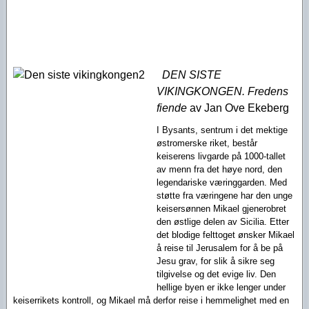
DEN SISTE
VIKINGKONGEN. Fredens
fiende
av Jan Ove Ekeberg
I Bysants, sentrum i det mektige
østromerske riket, består
keiserens livgarde på 1000-tallet
av menn fra det høye nord, den
legendariske væringgarden. Med
støtte fra væringene har den unge
keisersønnen Mikael gjenerobret
den østlige delen av Sicilia. Etter
det blodige felttoget ønsker Mikael
å reise til Jerusalem for å be på
Jesu grav, for slik å sikre seg
tilgivelse og det evige liv. Den
hellige byen er ikke lenger under
keiserrikets kontroll, og Mikael må derfor reise i hemmelighet med en