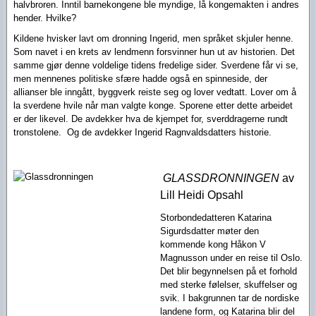
halvbroren. Inntil barnekongene ble myndige, lå kongemakten i andres
hender. Hvilke?
Kildene hvisker lavt om dronning Ingerid, men språket skjuler henne.
Som navet i en krets av lendmenn forsvinner hun ut av historien. Det
samme gjør denne voldelige tidens fredelige sider. Sverdene får vi se,
men mennenes politiske sfære hadde også en spinneside, der
allianser ble inngått, byggverk reiste seg og lover vedtatt. Lover om å
la sverdene hvile når man valgte konge. Sporene etter dette arbeidet
er der likevel. De avdekker hva de kjempet for, sverddragerne rundt
tronstolene.
Og de avdekker Ingerid Ragnvaldsdatters historie.
GLASSDRONNINGEN
av
Lill Heidi Opsahl
Storbondedatteren Katarina
Sigurdsdatter møter den
kommende kong Håkon V
Magnusson under en reise til Oslo.
Det blir begynnelsen på et forhold
med sterke følelser, skuffelser og
svik. I bakgrunnen tar de nordiske
landene form, og Katarina blir del