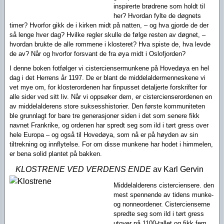
inspirerte brødrene som holdt til
her? Hvordan fylte de døgnets
timer? Hvorfor gikk de i kirken midt på natten, – og hva gjorde de der
så lenge hver dag? Hvilke regler skulle de følge resten av døgnet, –
hvordan brukte de alle rommene i klosteret? Hva spiste de, hva levde
de av? Når og hvorfor forsvant de fra øya midt i Oslofjorden?
I denne boken fotfølger vi cisterciensermunkene på Hovedøya en hel
dag i det Herrens år 1197. De er blant de middelaldermenneskene vi
vet mye om, for klosterordenen har finpusset detaljerte forskrifter for
alle sider ved sitt liv. Når vi oppsøker dem, er cistercienserordenen en
av middelalderens store suksess­historier. Den første kommuni­teten
ble grunnlagt for bare tre genera­sjoner siden i det som senere fikk
navnet Frankrike, og ordenen har spredt seg som ild i tørt gress over
hele Europa – og også til Hovedøya, som nå er på høyden av sin
tiltrekning og innflytelse. For om disse munkene har hodet i himmelen,
er bena solid plantet på bakken.
KLOSTRENE VED VERDENS ENDE
av Karl Gervin
Middelalderens cisterciensere. den
mest spennende av tidens munke-
og nonneordener. Cistercienserne
spredte seg som ild i tørt gress
utover på 1100-tallet og fikk fem