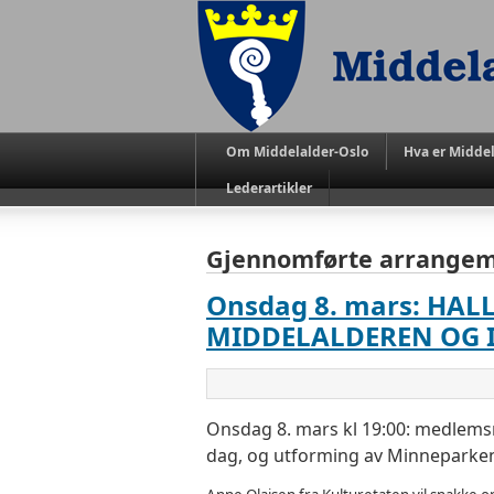
Om Middelalder-Oslo
Hva er Middel
Lederartikler
Gjennomførte arrange
Onsdag 8. mars: HA
MIDDELALDEREN OG 
Onsdag 8. mars kl 19:00: medlemsm
dag, og utforming av Minneparke