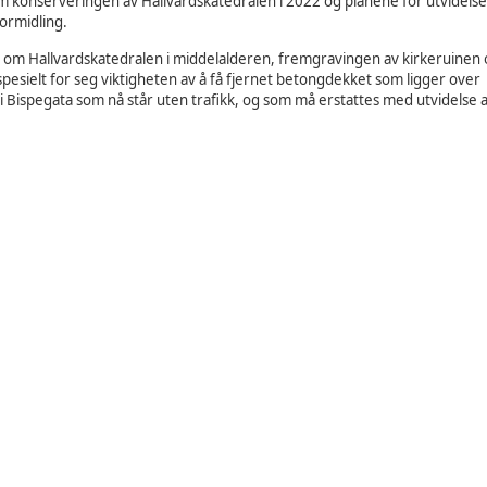
om konserveringen av Hallvardskatedralen i 2022 og planene for utvidelse
ormidling.
e om Hallvardskatedralen i middelalderen, fremgravingen av kirkeruinen
esielt for seg viktigheten av å få fjernet betongdekket som ligger over
i Bispegata som nå står uten trafikk, og som må erstattes med utvidelse 