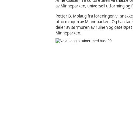
Anne Olaisen fra Kulturetaten vil snakke 
av Minneparken, universell utforming og f
Petter B. Molaug fra foreningen vil snakk
utformingen av Minneparken. Og han tar sp
deler av sørmuren av ruinen og gateløpet 
Minneparken.