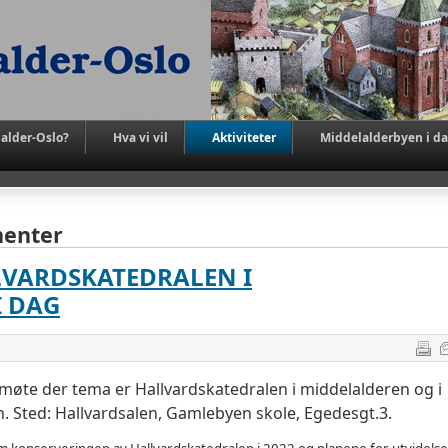
alder-Oslo?
Hva vi vil
Aktiviteter
Middelalderbyen i d
menter
LLVARDSKATEDRALEN I
I DAG
øte der tema er Hallvardskatedralen i middelalderen og i
n.
Sted: Hallvardsalen, Gamlebyen skole, Egedesgt.3.