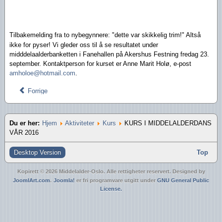
Tilbakemelding fra to nybeg
ynnere: "dette var skikkelig trim!" Altså
ikke for pyser! Vi gleder oss til å se resultatet under
midddelaalderbanketten i Fanehallen på Akershus Festning fredag 23.
september.
Kontaktperson for kurset er Anne Marit Holø, e-post
amholoe@hotmail.com
.
Forrige
Du er her:
Hjem
Aktiviteter
Kurs
KURS I MIDDELALDERDANS
VÅR 2016
Desktop Version
Top
Kopirett © 2026 Middelalder-Oslo. Alle rettigheter reservert. Designed by
JoomlArt.com
.
Joomla!
er fri programvare utgitt under
GNU General Public
License.