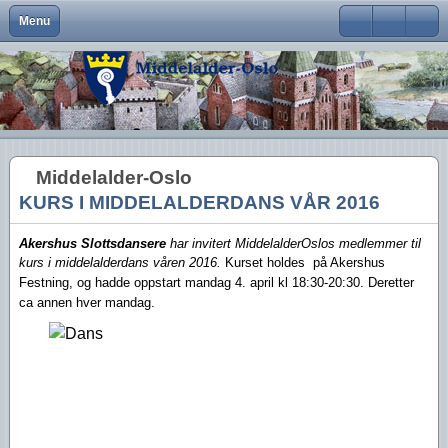
Menu
Close
Om Middelalder-Oslo
Medlemsfordeler og faste arrangementer
Kontaktinfo
Formål
Møter og foredrag
Middelalderbeltet
Middelalderbyen
Medlemsblad
Brukernavn
Hva er Middelalder-Oslo?
Vedtekter
Visjon
Våre arrangementer
Middelalderparken
Dagligliv
Passord
Hva vi vil
Foreningens navn og logo
Handlingsplan
Medlemsturer
Presse
Arkeologiske funn
Husk meg
Middelalder-Oslo
Aktiviteter
Gangvaktprisen
Middelalderbyens framtid
Andres arrangementer
Ny viten
Glemt ditt passord?
KURS I MIDDELALDERDANS VÅR 2016
Glemt ditt brukernavn?
Middelalderbyen i dag
Styremedlemmer
Uttalelser
Gjennomførte arrangementer
Akershus Slottsdansere
har invitert MiddelalderOslos medlemmer til
Oslo i middelalderen
Kontakt oss
Gjennomførte turer
kurs i middelalderdans våren 2016.
Kurset holdes
på Akershus
Festning, og
hadde oppstart mandag 4. april kl 18:30-20:30. D
eretter
Lederartikler
ca annen hver mandag.