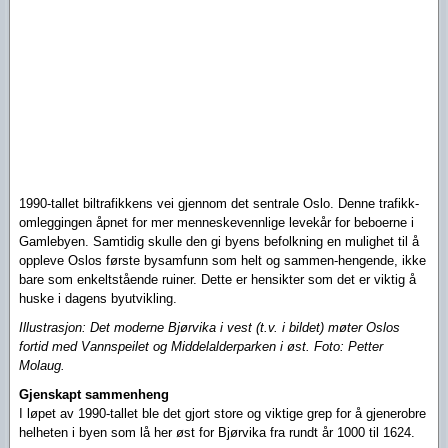
1990-tallet biltrafikkens vei gjennom det sentrale Oslo. Denne trafikk-
omleggingen åpnet for mer menneskevennlige levekår for beboerne i
Gamlebyen.
Samtidig skulle den gi byens befolkning en mulighet til å
oppleve Oslos første bysamfunn som helt og sammen-hengende, ikke
bare som enkeltstående ruiner. Dette er hensikter som det er viktig å
huske i dagens byutvikling.
Illustrasjon:
Det moderne Bjørvika i vest (t.v. i bildet) møter Oslos
fortid med Vannspeilet og Middelalderparken i øst. Foto: Petter
Molaug.
Gjenskapt sammenheng
I løpet av 1990-tallet ble det gjort store og viktige grep for å gjenerobre
helheten i byen som lå her øst for Bjørvika fra rundt år 1000 til 1624.