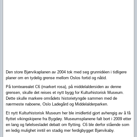
Den store Bjørvikaplanen av 2004 tok med seg grunnidéen i tidligere
planer om en tydelig grense mellom Oslos fortid og nåtid.
På tomtearealet C6 (markert rosa), på middelaldersiden av denne
grensen, skulle det reises et nytt bygg for Kulturhistorisk Museum.
Dette skulle markere områdets historietyngde sammen med de
nærmeste naboene, Oslo Ladegård og Middelalderparken.
Et nytt Kulturhistorisk Museum her ble imidlertid gjort avhengig av å få
flyttet vikingskipene fra Bygdøy.
Museumsplanene falt bort i 2009 etter
en lang og følelsesladet debatt om flytting. C6 ble derfor stående som
en ledig mulighet inntil en stadig mer ferdigbygget Bjørvikaby.