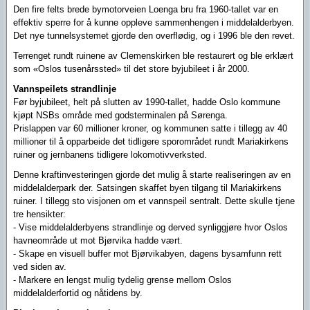
Den fire felts brede bymotorveien Loenga bru fra 1960-tallet var en
effektiv sperre for å kunne oppleve sammenhengen i middelalderbyen.
Det nye tunnelsystemet gjorde den overflødig, og i 1996 ble den revet.
Terrenget rundt ruinene av Clemenskirken ble restaurert og ble erklært
som «Oslos tusenårssted» til det store byjubileet i år 2000.
Vannspeilets strandlinje
Før byjubileet, helt på slutten av 1990-tallet, hadde Oslo kommune
kjøpt NSBs område med godsterminalen på Sørenga.
Prislappen var 60 millioner kroner, og kommunen satte i tillegg av 40
millioner til å opparbeide det tidligere sporområdet rundt Mariakirkens
ruiner og jernbanens tidligere lokomotivverksted.
Denne kraftinvesteringen gjorde det mulig å starte realiseringen av en
middelalderpark der. Satsingen skaffet byen tilgang til Mariakirkens
ruiner. I tillegg sto visjonen om et vannspeil sentralt. Dette skulle tjene
tre hensikter:
- Vise middelalderbyens strandlinje og derved synliggjøre hvor Oslos
havneområde ut mot Bjørvika hadde vært.
- Skape en visuell buffer mot Bjørvikabyen, dagens bysamfunn rett
ved siden av.
- Markere en lengst mulig tydelig grense mellom Oslos
middelalderfortid og nåtidens by.