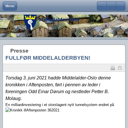
Menu
Close
Om Middelalder-Oslo
Medlemsfordeler og faste arrangementer
Kontaktinfo
Formål
Møter og foredrag
Middelalderbeltet
Middelalderbyen
Medlemsblad
Brukernavn
Hva er Middelalder-Oslo?
Vedtekter
Visjon
Våre arrangementer
Middelalderparken
Dagligliv
Passord
Hva vi vil
Foreningens navn og logo
Handlingsplan
Medlemsturer
Presse
Arkeologiske funn
Husk meg
Presse
Aktiviteter
Gangvaktprisen
Middelalderbyens framtid
Andres arrangementer
Ny viten
Glemt ditt passord?
FULLFØR MIDDELALDERBYEN!
Glemt ditt brukernavn?
Middelalderbyen i dag
Styremedlemmer
Uttalelser
Gjennomførte arrangementer
Oslo i middelalderen
Kontakt oss
Gjennomførte turer
Torsdag 3. juni 2021 hadde Middelalder-Oslo denne
kronikken i
Aftenposten, ført i pennen av
leder i
Lederartikler
foreningen
Odd Einar Dørum og
nestleder
Petter B.
Molaug.
En milli
ardinvestering i et storslagent nytt tunnelsystem endret på