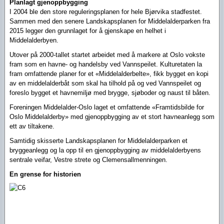
Planlagt gjenoppbygging
I 2004 ble den store reguleringsplanen for hele Bjørvika stadfestet.
Sammen med den senere Landskapsplanen for Middelalderparken fra
2015 legger den grunnlaget for å gjenskape en helhet i
Middelalderbyen.
Utover på 2000-tallet startet arbeidet med å markere at Oslo vokste
fram som en havne- og handelsby ved Vannspeilet. Kulturetaten la
fram omfattende planer for et «Middelalderbelte», fikk bygget en kopi
av en middelalderbåt som skal ha tilhold på og ved Vannspeilet og
foreslo bygget et havnemiljø med brygge, sjøboder og naust til båten.
Foreningen Middelalder-Oslo laget et omfattende «Framtidsbilde for
Oslo Middelalderby» med gjenoppbygging av et stort havneanlegg som
ett av tiltakene.
Samtidig skisserte Landskapsplanen for Middelalderparken et
bryggeanlegg og la opp til en gjenoppbygging av middelalderbyens
sentrale veifar, Vestre strete og Clemensallmenningen.
En grense for historien