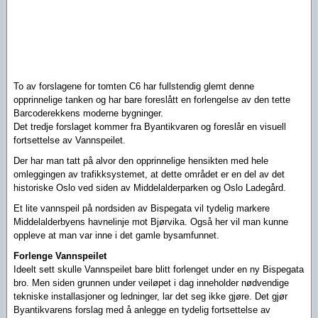
To av forslagene for tomten C6 har fullstendig glemt denne
opprinnelige tanken og har bare foreslått en forlengelse av den tette
Barcoderekkens moderne bygninger.
Det tredje forslaget kommer fra Byantikvaren og foreslår en visuell
fortsettelse av Vannspeilet.
Der har man tatt på alvor den opprinnelige hensikten med hele
omleggingen av trafikksystemet, at dette området er en del av det
historiske Oslo ved siden av Middelalderparken og Oslo Ladegård.
Et lite vannspeil på nordsiden av Bispegata vil tydelig markere
Middelalderbyens havnelinje mot Bjørvika. Også her vil man kunne
oppleve at man var inne i det gamle bysamfunnet.
Forlenge Vannspeilet
Ideelt sett skulle Vannspeilet bare blitt forlenget under en ny Bispegata
bro. Men siden grunnen under veiløpet i dag inneholder nødvendige
tekniske installasjoner og ledninger, lar det seg ikke gjøre. Det gjør
Byantikvarens forslag med å anlegge en tydelig fortsettelse av