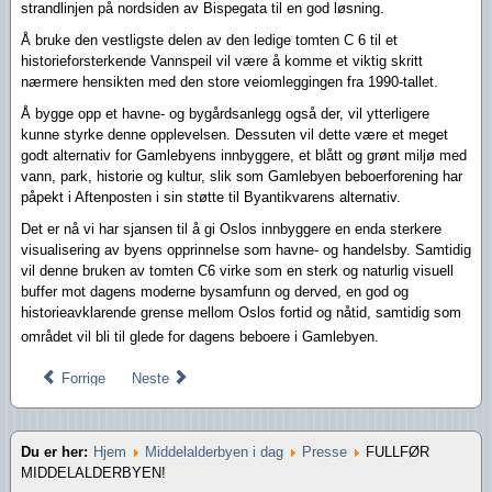
strandlinjen på nordsiden av Bispegata til en god løsning.
Å bruke den vestligste delen av den ledige tomten C 6 til et
historieforsterkende Vannspeil vil være å komme et viktig skritt
nærmere hensikten med den store veiomleggingen fra 1990-tallet.
Å bygge opp et havne- og bygårdsanlegg også der, vil ytterligere
kunne styrke denne opplevelsen. Dessuten vil dette være et meget
godt alternativ for Gamlebyens innbyggere, et blått og grønt miljø med
vann, park, historie og kultur, slik som Gamlebyen beboerforening har
påpekt i Aftenposten i sin støtte til Byantikvarens alternativ.
Det er nå vi har sjansen til å gi Oslos innbyggere en enda sterkere
visualisering av byens opprinnelse som havne- og handelsby. Samtidig
vil denne bruken av tomten C6 virke som en sterk og naturlig visuell
buffer mot dagens moderne bysamfunn og derved, en god og
historieavklarende grense mellom Oslos fortid og nåtid, samtidig som
området vil bli til glede for dagens beboere i Gamlebyen.
Forrige
Neste
Du er her:
Hjem
Middelalderbyen i dag
Presse
FULLFØR
MIDDELALDERBYEN!