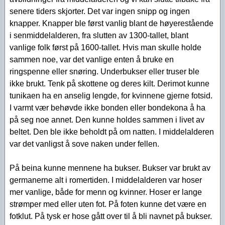
senere tiders skjorter. Det var ingen snipp og ingen
knapper. Knapper ble først vanlig blant de høyerestående
i senmiddelalderen, fra slutten av 1300-tallet, blant
vanlige folk først på 1600-tallet. Hvis man skulle holde
sammen noe, var det vanlige enten å bruke en
ringspenne eller snøring. Underbukser eller truser ble
ikke brukt. Tenk på skottene og deres kilt. Derimot kunne
tunikaen ha en anselig lengde, for kvinnene gjerne fotsid.
I varmt vær behøvde ikke bonden eller bondekona å ha
på seg noe annet. Den kunne holdes sammen i livet av
beltet. Den ble ikke beholdt på om natten. I middelalderen
var det vanligst å sove naken under fellen.
På beina kunne mennene ha bukser. Bukser var brukt av
germanerne alt i romertiden. I middelalderen var hoser
mer vanlige, både for menn og kvinner. Hoser er lange
strømper med eller uten fot. På foten kunne det være en
fotklut. På tysk er hose gått over til å bli navnet på bukser.