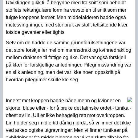
Utviklingen gikk til å begynne med fra snitt som beholdt
stoffets rektangulære form fra vevstolen til snitt som mer
fulgte kroppens former. Men middelalderen hadde også
motesvingninger, med stor bruk av stoff, tettsittende klær,
fotside gevanter eller tights.
Selv om de hadde de samme grunnforutsetningene var
det store forskjeller mellom mannsdrakt og kvinnedrakt og
mellom draktene til fattige og rike. Det var også forskjell
på klær for forskjellige anledninger. Pilegrimsvandring var
en slik anledning, men det var ikke noen oppskrift på
hvordan pilegrimer skulle kle seg.
Innerst mot kroppen hadde både menn og kvinner en
skjorte, bluse eller - for å bruke det latinske ordet - tunika -
oftest av lin. Ull er ikke behagelig rett mot overkroppen.
Lin holder seg imidlertid dårlig i jorda, så vi finner det ikke
ved arkeologiske utgravninger. Men vi finner tunikaer på
avbildninger fra middelalderen og vi kan slutte tilbake fra