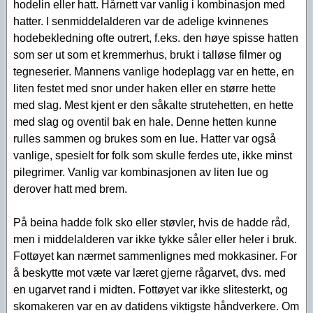
hodelin eller hatt. Hårnett var vanlig i kombinasjon med
hatter. I senmiddelalderen var de adelige kvinnenes
hodebekledning ofte outrert, f.eks. den høye spisse hatten
som ser ut som et kremmerhus, brukt i talløse filmer og
tegneserier. Mannens vanlige hodeplagg var en hette, en
liten festet med snor under haken eller en større hette
med slag. Mest kjent er den såkalte strutehetten, en hette
med slag og oventil bak en hale. Denne hetten kunne
rulles sammen og brukes som en lue. Hatter var også
vanlige, spesielt for folk som skulle ferdes ute, ikke minst
pilegrimer. Vanlig var kombinasjonen av liten lue og
derover hatt med brem.
På beina hadde folk sko eller støvler, hvis de hadde råd,
men i middelalderen var ikke tykke såler eller heler i bruk.
Fottøyet kan nærmet sammenlignes med mokkasiner. For
å beskytte mot væte var læret gjerne rågarvet, dvs. med
en ugarvet rand i midten. Fottøyet var ikke slitesterkt, og
skomakeren var en av datidens viktigste håndverkere. Om