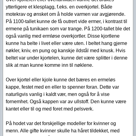
ytterligere et klesplagg, f.eks. en overkjortel. Både
motekrav og ønsket om å holde varmen var avgjørende.
På 1100-tallet kunne de få outrert vide ermer, i kontrast til
ermene på tunikaen som var trange. På 1200-tallet ble det
også vanlig med ermløse overkjortler. Disse kjortlene
kunne ha belte i livet eller være uten. I beltet hang gjerne
nøkler, kniv, en pung og kanskje ildstål med knusk. Hvis
beltet var under kjortelen, kunne det være splitter i denne
slik at man kunne komme inn til nøklene.
Over kjortel eller kjole kunne det bæres en ermeløs
kappe, festet med en eller to spenner foran. Dette var
naturligvis vanlig i kaldt vær, men også for å vise
fornemhet. Også kappen var av ullstoff. Den kunne være
kantet eller til og med foret med pelsverk.
På hodet var det forskjellige modeller for kvinner og
menn. Alle gifte kvinner skulle ha håret tildekket, med