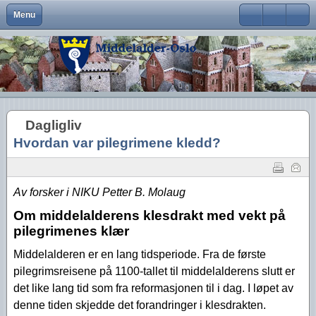
Menu
Close
Om Middelalder-Oslo
Medlemsfordeler og faste arrangementer
Kontaktinfo
Formål
Møter og foredrag
Middelalderbeltet
Middelalderbyen
Medlemsblad
Brukernavn
Hva er Middelalder-Oslo?
Vedtekter
Visjon
Våre arrangementer
Middelalderparken
Dagligliv
Passord
Hva vi vil
Foreningens navn og logo
Handlingsplan
Medlemsturer
Presse
Arkeologiske funn
Husk meg
Dagligliv
Aktiviteter
Gangvaktprisen
Middelalderbyens framtid
Andres arrangementer
Ny viten
Glemt ditt passord?
Hvordan var pilegrimene kledd?
Glemt ditt brukernavn?
Middelalderbyen i dag
Styremedlemmer
Uttalelser
Gjennomførte arrangementer
Oslo i middelalderen
Kontakt oss
Gjennomførte turer
Av forsker i NIKU Petter B. Molaug
Lederartikler
Om middelalderens klesdrakt med vekt på
pilegrimenes klær
Middelalderen er en lang tidsperiode. Fra de første
pilegrimsreisene på 1100-tallet til middelalderens slutt er
det like lang tid som fra reformasjonen til i dag. I løpet av
denne tiden skjedde det forandringer i klesdrakten.