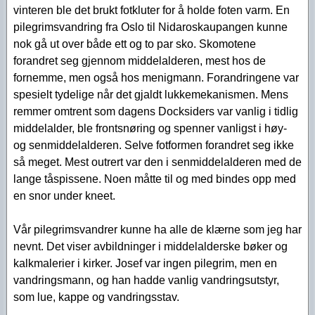
vinteren ble det brukt fotkluter for å holde foten varm. En
pilegrimsvandring fra Oslo til Nidaroskaupangen kunne
nok gå ut over både ett og to par sko. Skomotene
forandret seg gjennom middelalderen, mest hos de
fornemme, men også hos menigmann. Forandringene var
spesielt tydelige når det gjaldt lukkemekanismen. Mens
remmer omtrent som dagens Docksiders var vanlig i tidlig
middelalder, ble frontsnøring og spenner vanligst i høy-
og senmiddelalderen. Selve fotformen forandret seg ikke
så meget. Mest outrert var den i senmiddelalderen med de
lange tåspissene. Noen måtte til og med bindes opp med
en snor under kneet.
Vår pilegrimsvandrer kunne ha alle de klærne som jeg har
nevnt. Det viser avbildninger i middelalderske bøker og
kalkmalerier i kirker. Josef var ingen pilegrim, men en
vandringsmann, og han hadde vanlig vandringsutstyr,
som lue, kappe og vandringsstav.