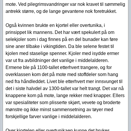
mote. Ved pilegrimsvandringer var nok kravet til sømmelig
antrekk større, og de lange gevantene nok foretrukket.
Også kvinnen brukte en kjortel eller overtunika, i
prinsippet lik mannens. Det har vært spekulert på om
selekjoler som i dag finnes på en del bunader kan føre
sine aner tilbake i vikingtiden. Da ble selene festet til
kjolen med staselige spenner. Kjoler med isydde ermer
var ut fra avbildninger det vanlige i middelalderen.
Ermene ble på 1100-tallet etterhvert trangere, og for
overklassen kom det på mote med stoffdeler som hang
ned fra håndleddet. Livet ble etterhvert mer innsvunget til
det i siste halvdel av 1300-tallet var helt trangt. Det var nå
knappene kom på mote, lange rekker med knapper. Ellers
var spesialiteter som plisserte skjørt, vevete og broderte
mønstre og ikke minst sammensetning av tøyer med
forskjellige farver vanlige i middelalderen.
Over kjortelen eller overtunikaen kunne det brukes