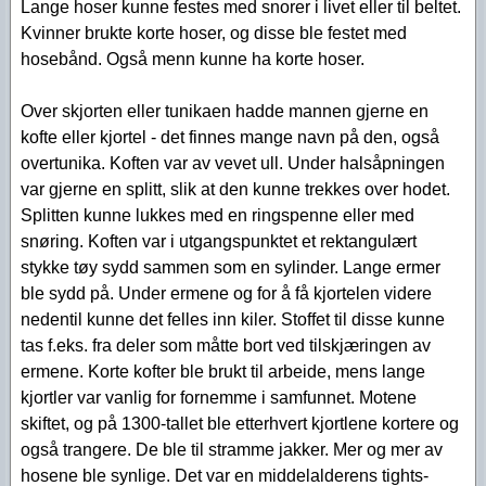
Lange hoser kunne festes med snorer i livet eller til beltet.
Kvinner brukte korte hoser, og disse ble festet med
hosebånd. Også menn kunne ha korte hoser.
Over skjorten eller tunikaen hadde mannen gjerne en
kofte eller kjortel - det finnes mange navn på den, også
overtunika. Koften var av vevet ull. Under halsåpningen
var gjerne en splitt, slik at den kunne trekkes over hodet.
Splitten kunne lukkes med en ringspenne eller med
snøring. Koften var i utgangspunktet et rektangulært
stykke tøy sydd sammen som en sylinder. Lange ermer
ble sydd på. Under ermene og for å få kjortelen videre
nedentil kunne det felles inn kiler. Stoffet til disse kunne
tas f.eks. fra deler som måtte bort ved tilskjæringen av
ermene. Korte kofter ble brukt til arbeide, mens lange
kjortler var vanlig for fornemme i samfunnet. Motene
skiftet, og på 1300-tallet ble etterhvert kjortlene kortere og
også trangere. De ble til stramme jakker. Mer og mer av
hosene ble synlige. Det var en middelalderens tights-