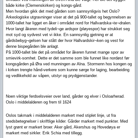
både kirke (Clemenskirken) og kongs-gård.
Men hvordan gikk det med gården som sannsynligvis het Oslo?
Arkeologiske utgravninger viser at det på 900-tallet og begynnelsen av
1000-tallet har ligget en åker i området nord for Hallvardska¬te¬dralen.
Hvor langt åkeren med tydeli¬ge ardspor (pløyespor) har strukket seg
mot syd og sydvest vet vi ikke. En sannsynlig gjetning er at
gårdsbebyg¬gelsen har stått der hvor Hallvardskir¬ken og vest for
denne bispegården ble anlagt.
På 1000-tallet ble det på området for åkeren funnet mange spor av
smievirk-somhet. Dette er det samme som ble funnet like nordøst før
kongsgården på Øra ved munningen av Alna. Stormenn hos kongen og
i kirken trengte hånd-verkere som kunne sørge for laging, bearbeiding
og vedlikehold av våpen, utstyr og prydgjenstander.
Noen viktige ferdselsveier over land, gårder og elver i Osloarherad.
Oslo i middelalderen og frem til 1624
Oslos takmark i middelalderen markert med stiplet linje, ut fra
stedsbetegnelser i skriftlige kilder. Gårder markert med punkter. Med
lyst grønt er markert broer. Aker gård, Akershus og Hovedøya er
markert med sirkler. Erik Schia med tillegg.