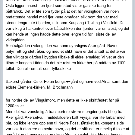
Oslo ligger innerst i en fjord som sted-vis er ganske trang for
båttrafikk. Det er lite som tyder på at det før vikingtiden var noen
omfattende handel med fjer¬nere områder, slik som det var med
steder lengre ute i fjorden, slik som Kaupang i Tjølling i Vestfold. Det
var viktig å ha kontroll over båttrafikken der fjorden var smalest, og det
kan hende at ingen hadde dette over lengre tid før i siste del av
vikingtiden.
Sentralgården i vikingtiden var sann-syn¬ligvis Aker gård. Navnet
betyr rett og slett åker, og med et slikt navn er det antatt at dette var
den viktigste gården i bygden tilbake til eldre jernalder. Vi vet at den
tilhørte kongen i tiden da det ble reist en kirke her på midten av 1100-
tallet. Den blir omtalt som fylkeskirke
Bakerst gården Oslo. Foran kongs¬¬gård og havn ved Alna, samt den
eldste Clemens-kirken. M. Brochmann
for nordre del av Vingulmork, men dette er ikke skriftfestet før på
1200-tallet.
Men det var vanskelig å transportere større mengder gods til og fra
Aker gård. Akerselva, i middelalderen kalt Frysja, var lite farbar med
båt, og ikke lengre opp enn til Nedre Foss. Ønsket fra kongens side
var nok å etablere en bedre havn, og det er slik det er rimelig å tolke at
området ved munningen av elven Alna ble valgt. Her ble det bygget