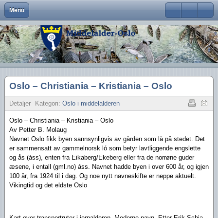
Menu
Close
Om Middelalder-Oslo
Medlemsfordeler og faste arrangementer
Kontaktinfo
Formål
Møter og foredrag
Middelalderbeltet
Middelalderbyen
Medlemsblad
Brukernavn
Hva er Middelalder-Oslo?
Vedtekter
Visjon
Våre arrangementer
Middelalderparken
Dagligliv
Passord
Hva vi vil
Foreningens navn og logo
Handlingsplan
Medlemsturer
Presse
Arkeologiske funn
Husk meg
Oslo – Christiania – Kristiania – Oslo
Aktiviteter
Gangvaktprisen
Middelalderbyens framtid
Andres arrangementer
Ny viten
Glemt ditt passord?
Glemt ditt brukernavn?
Detaljer
Kategori:
Oslo i middelalderen
Middelalderbyen i dag
Styremedlemmer
Uttalelser
Gjennomførte arrangementer
Oslo – Christiania – Kristiania – Oslo
Oslo i middelalderen
Kontakt oss
Gjennomførte turer
Av Petter B. Molaug
Navnet Oslo fikk byen sannsynligvis av gården som lå på stedet. Det
Lederartikler
er sammensatt av gammelnorsk ló som betyr lavtliggende engslette
og ås (áss), enten fra Eikaberg/Ekeberg eller fra de norrøne guder
æsene, i entall (gml.no) áss. Navnet hadde byen i over 600 år, og igjen
100 år, fra 1924 til i dag. Og noe nytt navneskifte er neppe aktuelt.
Vikingtid og det eldste Oslo
Kart over transportruter i jernalderen. Moderne navn. Etter Erik Schia.