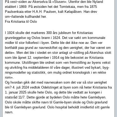
På vest¬siden av Akerselva lå «Slusen». Utenfor den ble Nyland
etablert i 1869. På østsiden het det Tomtekaia, men fra 1875
Paulsenkaia etter H.A.H. Paulsen, kalt Kølapålsen. Han drev
om¬fattende kullhandel her.
Fra Kristiania til Oslo
I 1924 skulle det markeres 300 års jubileum for Kristianias
grunnleggelse og Oslos brann i 1624. Det var søkt om kommunale
midler til stor folkefest i byen. Dette ble det ikke noe av. Den «er
bortfaldt paa grund av navneskiftet og den uenighet, der har været om
dette». Men det ble i stedet en stor anlagt ut¬stilling på Akershus slott
som ble åpnet 12. september i 1914 og ble bekostet av Kristiania
kommune. Utstillingen ble ordnet som «en fremstilling av byens vekst
og utvikling fra middelalderen til våre dager, illustrert ved bykart, byg-
ningsmodeller og statistikk, om mulig ordnet kronologisk i en rekke
rom».
Og hvordan gikk det med navnesaken som det var så stor uenighet
om? 4. juli 2024 vedtok Odelstinget at byen som nå heter Kristiania fra
1. januar 2025 skulle hete Oslo, og dette ble vedtatt av kongen i
statsråd 11/7. Dette gjorde at bydelen Oslo måtte hete Gamlebyen.
Oslo skole måtte skifte navn til Gamle-byen skole og Oslo gravlund
ble til Gamlebyen gravlund. Oslo hospital beholdt imidlertid sitt gamle
navn.