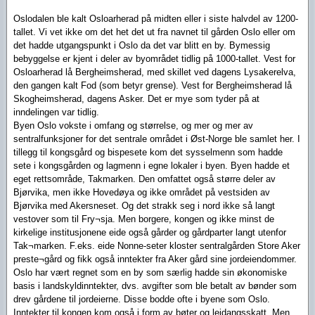
Oslodalen ble kalt Osloarherad på midten eller i siste halvdel av 1200-
tallet. Vi vet ikke om det het det ut fra navnet til gården Oslo eller om
det hadde utgangspunkt i Oslo da det var blitt en by. Bymessig
bebyggelse er kjent i deler av byområdet tidlig på 1000-tallet. Vest for
Osloarherad lå Bergheimsherad, med skillet ved dagens Lysakerelva,
den gangen kalt Fod (som betyr grense). Vest for Bergheimsherad lå
Skogheimsherad, dagens Asker. Det er mye som tyder på at
inndelingen var tidlig.
Byen Oslo vokste i omfang og størrelse, og mer og mer av
sentralfunksjoner for det sentrale området i Øst-Norge ble samlet her. I
tillegg til kongsgård og bispesete kom det sysselmenn som hadde
sete i kongsgården og lagmenn i egne lokaler i byen. Byen hadde et
eget rettsområde, Takmarken. Den omfattet også større deler av
Bjørvika, men ikke Hovedøya og ikke området på vestsiden av
Bjørvika med Akersneset. Og det strakk seg i nord ikke så langt
vestover som til Fry¬sja. Men borgere, kongen og ikke minst de
kirkelige institusjonene eide også gårder og gårdparter langt utenfor
Tak¬marken. F.eks. eide Nonne-seter kloster sentralgården Store Aker
preste¬gård og fikk også inntekter fra Aker gård sine jordeiendommer.
Oslo har vært regnet som en by som særlig hadde sin økonomiske
basis i landskyldinntekter, dvs. avgifter som ble betalt av bønder som
drev gårdene til jordeierne. Disse bodde ofte i byene som Oslo.
Inntekter til kongen kom også i form av bøter og leidangsskatt. Men