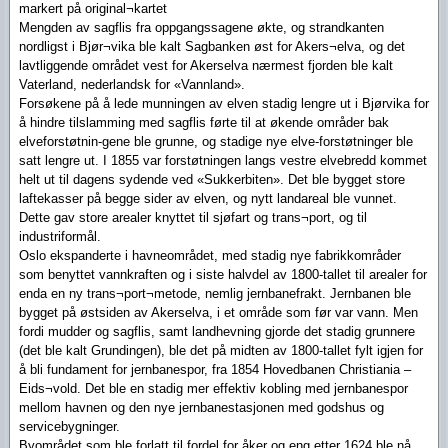
markert på original¬kartet
Mengden av sagflis fra oppgangssagene økte, og strandkanten
nordligst i Bjør¬vika ble kalt Sagbanken øst for Akers¬elva, og det
lavtliggende området vest for Akerselva nærmest fjorden ble kalt
Vaterland, nederlandsk for «Vannland».
Forsøkene på å lede munningen av elven stadig lengre ut i Bjørvika for
å hindre tilslamming med sagflis førte til at økende områder bak
elveforstøtnin-gene ble grunne, og stadige nye elve-forstøtninger ble
satt lengre ut. I 1855 var forstøtningen langs vestre elvebredd kommet
helt ut til dagens sydende ved «Sukkerbiten». Det ble bygget store
laftekasser på begge sider av elven, og nytt landareal ble vunnet.
Dette gav store arealer knyttet til sjøfart og trans¬port, og til
industriformål.
Oslo ekspanderte i havneområdet, med stadig nye fabrikkområder
som benyttet vannkraften og i siste halvdel av 1800-tallet til arealer for
enda en ny trans¬port¬metode, nemlig jernbanefrakt. Jernbanen ble
bygget på østsiden av Akerselva, i et område som før var vann. Men
fordi mudder og sagflis, samt landhevning gjorde det stadig grunnere
(det ble kalt Grundingen), ble det på midten av 1800-tallet fylt igjen for
å bli fundament for jernbanespor, fra 1854 Hovedbanen Christiania –
Eids¬vold. Det ble en stadig mer effektiv kobling med jernbanespor
mellom havnen og den nye jernbanestasjonen med godshus og
servicebygninger.
Byområdet som ble forlatt til fordel for åker og eng etter 1624 ble nå