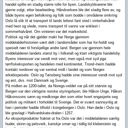
handel spilte en stadig større rolle for byen. Landskyldvarene ble
gjerne solgt, etter bearbeiding. Håndverkere ble det stadig flere av, og
både byens egen befolkning og folk som bodde i områdene omkring
Oslo lå slik til at transport til lands lettest fant sted i vinterhalvåret
med hest og slede, mens transport til vanns var enklest i
sommerhalvåret. Om vinteren var det markedstid.
Politisk og når det gjelder makt har Norge gjennom
middelalderhistorien vært delt i landområder som har for-holdt seg
spesielt nær til forskjellige andre land. Bergen var gjennom hele
middelalderen landets størst by i folketall og klart viktigste handelsby.
Byens interesser var vendt mot vest, men også mot syd pga
tørrfiskeksporten og handelen med kontinentet. Trond¬heim hadde
kontakt nordover og var sentral midt i landet og som Norges
erkebispesete. Oslo og Tønsberg hadde sine interesser vendt mot syd
og øst, dvs. mot Danmark og Sverige.
På midten av 1200-tallet, da Noregs-veldet var på sitt største og
Bergen var den viktigste norske styringsbyen, ble Håkon Unge, Håkon
Håkonssons sønn og medkonge den som etter hvert engasjerte seg
politisk og militært i forholdet til Sverige. Det er svært sannsynlig at
han i perioder hadde tilhold i kongeborgen i Oslo. Han døde i Oslo og
ble gravlagt i Hallvardskate-dralen i 1257.
Av eksportprodukter fraktet ut fra Oslo var det i middelalderen særlig
huder, skinn og pelsverk, kanskje smør og i tidlig tid kleberstein og