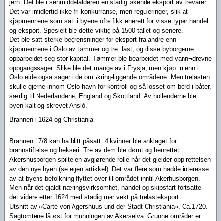
jern. Det ble i senmiddelalderen en stadig økende eksport av trevarer.
Det var imidlertid ikke fri konkurranse, men reguleringer, slik at
kjøpmennene som satt i byene ofte fikk enerett for visse typer handel
og eksport. Spesielt ble dette viktig på 1500-tallet og senere.
Det ble satt sterke begrensninger for eksport fra andre enn
kjøpmennene i Oslo av tømmer og tre¬last, og disse byborgerne
opparbeidet seg stor kapital. Tømmer ble bearbeidet med vann¬drevne
oppgangssager. Slike ble det mange av i Frysja, men kjøp¬menn i
Oslo eide også sager i de om¬kring-liggende områdene. Men trelasten
skulle gjerne innom Oslo havn for kontroll og så losset om bord i båter,
særlig til Nederlandene, England og Skottland. Av hollenderne ble
byen kalt og skrevet Ansló.
Brannen i 1624 og Christiania
Brannen 17/8 kan ha blitt påsatt. 4 kvinner ble anklaget for
brannstiftelse og hekseri. Tre av dem ble dømt og henrettet.
Akershusborgen spilte en avgjørende rolle når det gjelder opp-rettelsen
av den nye byen (se egen artikkel). Det var flere som hadde interesse
av at byens befolkning flyttet over til området inntil Akerhusborgen.
Men når det gjaldt næringsvirksomhet, handel og skipsfart fortsatte
det videre etter 1624 med stadig mer vekt på trelasteksport.
Utsnitt av «Carte von Agershuus und der Stadt Christiania». Ca.1720.
Sagtomtene lå øst for munningen av Akerselva. Grunne områder er