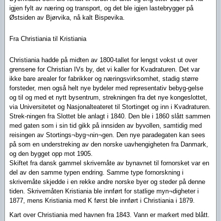
igjen fylt av næring og transport, og det ble igjen lastebrygger på
Østsiden av Bjørvika, nå kalt Bispevika.
Fra Christiania til Kristiania
Christiania hadde på midten av 1800-tallet for lengst vokst ut over
grensene for Christian IVs by, det vi kaller for Kvadraturen. Det var
ikke bare arealer for fabrikker og næringsvirksomhet, stadig større
forsteder, men også helt nye bydeler med representativ bebyg-gelse
og til og med et nytt bysentrum, strekningen fra det nye kongeslottet,
via Universitetet og Nasjonalteateret til Stortinget og inn i Kvadraturen.
Strek-ningen fra Slottet ble anlagt i 1840. Den ble i 1860 slått sammen
med gaten som i sin tid gikk på innsiden av byvollen, samtidig med
reisingen av Stortings¬byg¬nin¬gen. Den nye paradegaten kan sees
på som en understreking av den norske uavhengigheten fra Danmark,
og den bygget opp mot 1905.
Skiftet fra dansk gammel skrivemåte av bynavnet til fornorsket var en
del av den samme typen endring. Samme type fornorskning i
skrivemåte skjedde i en rekke andre norske byer og steder på denne
tiden. Skrivemåten Kristiania ble innført for statlige myn¬digheter i
1877, mens Kristiania med K først ble innført i Christiania i 1879.
Kart over Christiania med havnen fra 1843. Vann er markert med blått.