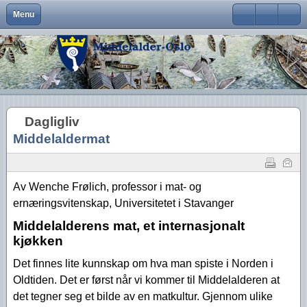
Menu
Close
Om Middelalder-Oslo
Medlemsfordeler og faste arrangementer
Kontaktinfo
Formål
Møter og foredrag
Middelalderbeltet
Middelalderbyen
Medlemsblad
Brukernavn
Hva er Middelalder-Oslo?
Vedtekter
Visjon
Våre arrangementer
Middelalderparken
Dagligliv
Passord
Hva vi vil
Foreningens navn og logo
Handlingsplan
Medlemsturer
Presse
Arkeologiske funn
Husk meg
Dagligliv
Aktiviteter
Gangvaktprisen
Middelalderbyens framtid
Andres arrangementer
Ny viten
Glemt ditt passord?
Middelaldermat
Glemt ditt brukernavn?
Middelalderbyen i dag
Styremedlemmer
Uttalelser
Gjennomførte arrangementer
Oslo i middelalderen
Kontakt oss
Gjennomførte turer
Av Wenche Frølich, professor i mat- og
ernæringsvitenskap, Universitetet i Stavanger
Lederartikler
Middelalderens mat, et internasjonalt
kjøkken
Det finnes lite kunnskap om hva man spiste i Norden i
Oldtiden. Det er først når vi kommer til Middelalderen at
det tegner seg et bilde av en matkultur. Gjennom ulike