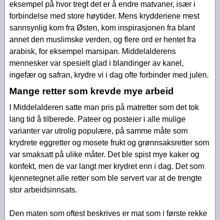
eksempel på hvor tregt det er å endre matvaner, især i
forbindelse med store høytider. Mens krydderiene mest
sannsynlig kom fra Østen, kom inspirasjonen fra blant
annet den muslimske verden, og flere ord er hentet fra
arabisk, for eksempel marsipan. Middelalderens
mennesker var spesielt glad i blandinger av kanel,
ingefær og safran, krydre vi i dag ofte forbinder med julen.
Mange retter som krevde mye arbeid
I Middelalderen satte man pris på matretter som det tok
lang tid å tilberede. Pateer og posteier i alle mulige
varianter var utrolig populære, på samme måte som
krydrete eggretter og mosete frukt og grønnsaksretter som
var smaksatt på ulike måter. Det ble spist mye kaker og
konfekt, men de var langt mer krydret enn i dag. Det som
kjennetegnet alle retter som ble servert var at de trengte
stor arbeidsinnsats.
Den maten som oftest beskrives er mat som i første rekke