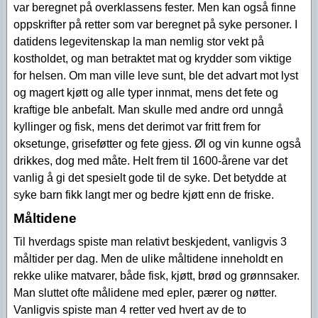
var beregnet på overklassens fester. Men kan også finne
oppskrifter på retter som var beregnet på syke personer. I
datidens legevitenskap la man nemlig stor vekt på
kostholdet, og man betraktet mat og krydder som viktige
for helsen. Om man ville leve sunt, ble det advart mot lyst
og magert kjøtt og alle typer innmat, mens det fete og
kraftige ble anbefalt. Man skulle med andre ord unngå
kyllinger og fisk, mens det derimot var fritt frem for
oksetunge, griseføtter og fete gjess. Øl og vin kunne også
drikkes, dog med måte. Helt frem til 1600-årene var det
vanlig å gi det spesielt gode til de syke. Det betydde at
syke barn fikk langt mer og bedre kjøtt enn de friske.
Måltidene
Til hverdags spiste man relativt beskjedent, vanligvis 3
måltider per dag. Men de ulike måltidene inneholdt en
rekke ulike matvarer, både fisk, kjøtt, brød og grønnsaker.
Man sluttet ofte målidene med epler, pærer og nøtter.
Vanligvis spiste man 4 retter ved hvert av de to