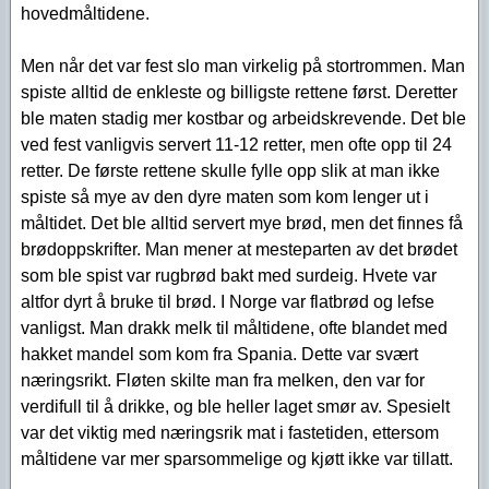
hovedmåltidene.
Men når det var fest slo man virkelig på stortrommen. Man
spiste alltid de enkleste og billigste rettene først. Deretter
ble maten stadig mer kostbar og arbeidskrevende. Det ble
ved fest vanligvis servert 11-12 retter, men ofte opp til 24
retter. De første rettene skulle fylle opp slik at man ikke
spiste så mye av den dyre maten som kom lenger ut i
måltidet. Det ble alltid servert mye brød, men det finnes få
brødoppskrifter. Man mener at mesteparten av det brødet
som ble spist var rugbrød bakt med surdeig. Hvete var
altfor dyrt å bruke til brød. I Norge var flatbrød og lefse
vanligst. Man drakk melk til måltidene, ofte blandet med
hakket mandel som kom fra Spania. Dette var svært
næringsrikt. Fløten skilte man fra melken, den var for
verdifull til å drikke, og ble heller laget smør av. Spesielt
var det viktig med næringsrik mat i fastetiden, ettersom
måltidene var mer sparsommelige og kjøtt ikke var tillatt.