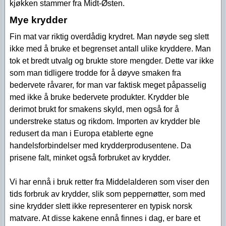
kjøkken stammer fra Midt-Østen.
Mye krydder
Fin mat var riktig overdådig krydret. Man nøyde seg slett
ikke med å bruke et begrenset antall ulike kryddere. Man
tok et bredt utvalg og brukte store mengder. Dette var ikke
som man tidligere trodde for å døyve smaken fra
bedervete råvarer, for man var faktisk meget påpasselig
med ikke å bruke bedervete produkter. Krydder ble
derimot brukt for smakens skyld, men også for å
understreke status og rikdom. Importen av krydder ble
redusert da man i Europa etablerte egne
handelsforbindelser med krydderprodusentene. Da
prisene falt, minket også forbruket av krydder.
Vi har ennå i bruk retter fra Middelalderen som viser den
tids forbruk av krydder, slik som peppernøtter, som med
sine krydder slett ikke representerer en typisk norsk
matvare. At disse kakene ennå finnes i dag, er bare et