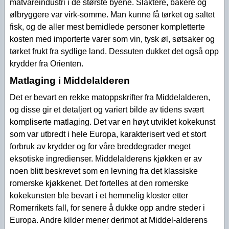
matvareindustri i de største byene. Slaktere, bakere og
ølbryggere var virk-somme. Man kunne få tørket og saltet
fisk, og de aller mest bemidlede personer kompletterte
kosten med importerte varer som vin, tysk øl, søtsaker og
tørket frukt fra sydlige land. Dessuten dukket det også opp
krydder fra Orienten.
Matlaging i Middelalderen
Det er bevart en rekke matoppskrifter fra Middelalderen,
og disse gir et detaljert og variert bilde av tidens svært
kompliserte matlaging. Det var en høyt utviklet kokekunst
som var utbredt i hele Europa, karakterisert ved et stort
forbruk av krydder og for våre breddegrader meget
eksotiske ingredienser. Middelalderens kjøkken er av
noen blitt beskrevet som en levning fra det klassiske
romerske kjøkkenet. Det fortelles at den romerske
kokekunsten ble bevart i et hemmelig kloster etter
Romerrikets fall, for senere å dukke opp andre steder i
Europa. Andre kilder mener derimot at Middel-alderens