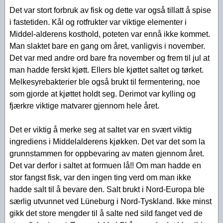
Det var stort forbruk av fisk og dette var også tillatt å spise
i fastetiden. Kål og rotfrukter var viktige elementer i
Middel-alderens kosthold, poteten var ennå ikke kommet.
Man slaktet bare en gang om året, vanligvis i november.
Det var med andre ord bare fra november og frem til jul at
man hadde ferskt kjøtt. Ellers ble kjøttet saltet og tørket.
Melkesyrebakterier ble også brukt til fermentering, noe
som gjorde at kjøttet holdt seg. Derimot var kylling og
fjærkre viktige matvarer gjennom hele året.
Det er viktig å merke seg at saltet var en svært viktig
ingrediens i Middelalderens kjøkken. Det var det som la
grunnstammen for oppbevaring av maten gjennom året.
Det var derfor i saltet at formuen lå!! Om man hadde en
stor fangst fisk, var den ingen ting verd om man ikke
hadde salt til å bevare den. Salt brukt i Nord-Europa ble
særlig utvunnet ved Lüneburg i Nord-Tyskland. Ikke minst
gikk det store mengder til å salte ned sild fanget ved de