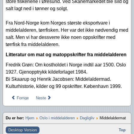
store fiskeriene i Øresund. Ved Skånemarkedet ble sild og
salt lagt ned i tønner og solgt.
Fra Nord-Norge kom Norges største eksportvare i
middelalderen, tørrfisken. Her var det ikke nødvendig med
salt. Men vi har dessverre ikke noen oppskrifter med
tørrfisk fra middelalderen.
Litteratur om mat og matoppskrifter fra middelalderen
Fredrik Grøn: Om kostholdet i Norge indtil aar 1500. Oslo
1927. Gjenopptrykk kildeforlaget 1984.
Bi Skaarup og Henrik Jacobsen: Middelaldermad.
Kulturhistorie, kilder og 99 opskrifter. København 1999.
Forrige
Neste
Du er her:
Hjem
Oslo i middelalderen
Dagligliv
Middelaldermat
Desktop Version
Top