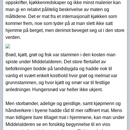
oppskrifter, kjøkkenredskaper og ikke minst malerier kan
man gi en relativt pålitelig beskrivelse av maten og
måltidene. Det er mat fra et internasjonalt kjøkken som
kommer frem, noe som tyder på at man slett ikke satt
hjemme på berget, men derimot beveget seg ut i den store
verden.
Brød, kjøtt, grøt og fisk var stammen i den kosten man
spiste under Middelalderen. Det store flertallet av
befolkningen bodde på landsbygda og hadde nok til
vanlig et svært enkelt kosthold hvor grøt og melmat var
grunnstammen, og hvor kjøtt og smør var til festlige
anledninger. Hungersnød var heller ikke ukjent.
Men storbønder, adelige og geistlige, samt kjøpmenn og
håndverkere i byene hadde råd til mer raffinert mat. Mens
man tidligere bare tillaget mat i hjemmene, kan man under
Middelalderen se en forsiktig begynnelse til en viss